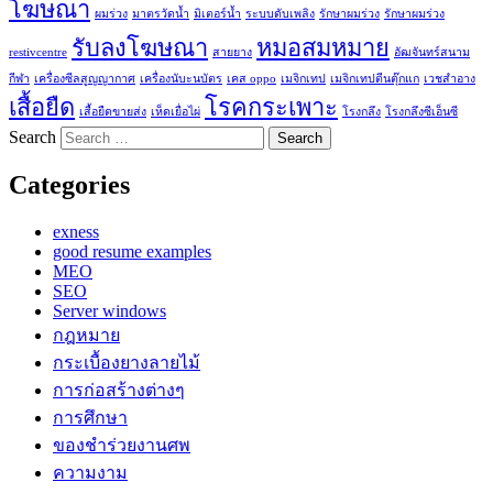
โฆษณา
ผมร่วง
มาตรวัดน้ำ
มิเตอร์น้ำ
ระบบดับเพลิง
รักษาผมร่วง
รักษาผมร่วง
รับลงโฆษณา
หมอสมหมาย
restivcentre
สายยาง
อัฒจันทร์สนาม
กีฬา
เครื่องซีลสูญญากาศ
เครื่องนับะนบัตร
เคส oppo
เมจิกเทป
เมจิกเทปตีนตุ๊กแก
เวชสำอาง
เสื้อยืด
โรคกระเพาะ
เสื้อยืดขายส่ง
เห็ดเยื่อไผ่
โรงกลึง
โรงกลึงซีเอ็นซี
Search
Categories
exness
good resume examples
MEO
SEO
Server windows
กฎหมาย
กระเบื้องยางลายไม้
การก่อสร้างต่างๆ
การศึกษา
ของชำร่วยงานศพ
ความงาม