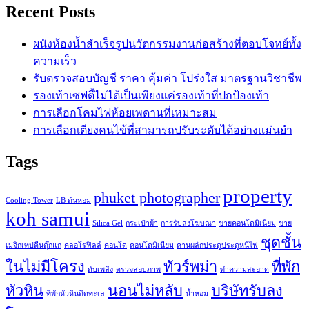
Recent Posts
ผนังห้องน้ำสำเร็จรูปนวัตกรรมงานก่อสร้างที่ตอบโจทย์ทั้ง
ความเร็ว
รับตรวจสอบบัญชี ราคา คุ้มค่า โปร่งใส มาตรฐานวิชาชีพ
รองเท้าเซฟตี้ไม่ได้เป็นเพียงแค่รองเท้าที่ปกป้องเท้า
การเลือกโคมไฟห้อยเพดานที่เหมาะสม
การเลือกเตียงคนไข้ที่สามารถปรับระดับได้อย่างแม่นยำ
Tags
property
phuket photographer
Cooling Tower
LB ต้นหอม
koh samui
Silica Gel
กระเป๋าผ้า
การรับลงโฆษณา
ขายคอนโดมิเนียม
ขาย
ชุดชั้น
เมจิกเทปตีนตุ๊กแก
คลอโรฟิลล์
คอนโด
คอนโดมิเนียม
คานผลักประตูประตูหนีไฟ
ในไม่มีโครง
ทัวร์พม่า
ที่พัก
ดับเพลิง
ตรวจสอบภาพ
ทำความสะอาด
หัวหิน
นอนไม่หลับ
บริษัทรับลง
ที่พักหัวหินติดทะเล
น้ำหอม