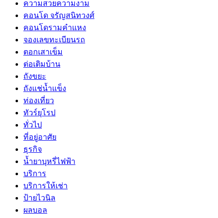
ความสวยความงาม
คอนโด จรัญสนิทวงศ์
คอนโดรามคำแหง
จองเลขทะเบียนรถ
ตอกเสาเข็ม
ต่อเติมบ้าน
ถังขยะ
ถังแช่น้ำแข็ง
ท่องเที่ยว
ทัวร์ยุโรป
ทั่วไป
ที่อยู่อาศัย
ธุรกิจ
น้ำยาบุหรี่ไฟฟ้า
บริการ
บริการให้เช่า
ป้ายไวนิล
ผลบอล