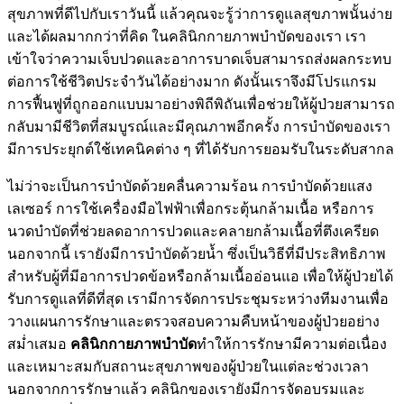
สุขภาพที่ดีไปกับเราวันนี้ แล้วคุณจะรู้ว่าการดูแลสุขภาพนั้นง่าย
และได้ผลมากกว่าที่คิด ในคลินิกกายภาพบำบัดของเรา เรา
เข้าใจว่าความเจ็บปวดและอาการบาดเจ็บสามารถส่งผลกระทบ
ต่อการใช้ชีวิตประจำวันได้อย่างมาก ดังนั้นเราจึงมีโปรแกรม
การฟื้นฟูที่ถูกออกแบบมาอย่างพิถีพิถันเพื่อช่วยให้ผู้ป่วยสามารถ
กลับมามีชีวิตที่สมบูรณ์และมีคุณภาพอีกครั้ง การบำบัดของเรา
มีการประยุกต์ใช้เทคนิคต่าง ๆ ที่ได้รับการยอมรับในระดับสากล
ไม่ว่าจะเป็นการบำบัดด้วยคลื่นความร้อน การบำบัดด้วยแสง
เลเซอร์ การใช้เครื่องมือไฟฟ้าเพื่อกระตุ้นกล้ามเนื้อ หรือการ
นวดบำบัดที่ช่วยลดอาการปวดและคลายกล้ามเนื้อที่ตึงเครียด
นอกจากนี้ เรายังมีการบำบัดด้วยน้ำ ซึ่งเป็นวิธีที่มีประสิทธิภาพ
สำหรับผู้ที่มีอาการปวดข้อหรือกล้ามเนื้ออ่อนแอ เพื่อให้ผู้ป่วยได้
รับการดูแลที่ดีที่สุด เรามีการจัดการประชุมระหว่างทีมงานเพื่อ
วางแผนการรักษาและตรวจสอบความคืบหน้าของผู้ป่วยอย่าง
สม่ำเสมอ
คลินิกกายภาพบำบัด
ทำให้การรักษามีความต่อเนื่อง
และเหมาะสมกับสถานะสุขภาพของผู้ป่วยในแต่ละช่วงเวลา
นอกจากการรักษาแล้ว คลินิกของเรายังมีการจัดอบรมและ