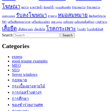
โฆษณา
ผมร่วง
มาตรวัดน้ำ
มิเตอร์น้ำ
ระบบดับเพลิง
รักษาผมร่วง
รักษาผมร่วง
รับลงโฆษณา
หมอสมหมาย
restivcentre
สายยาง
อัฒจันทร์สนาม
กีฬา
เครื่องซีลสูญญากาศ
เครื่องนับะนบัตร
เคส oppo
เมจิกเทป
เมจิกเทปตีนตุ๊กแก
เวชสำอาง
เสื้อยืด
โรคกระเพาะ
เสื้อยืดขายส่ง
เห็ดเยื่อไผ่
โรงกลึง
โรงกลึงซีเอ็นซี
Search
Categories
exness
good resume examples
MEO
SEO
Server windows
กฎหมาย
กระเบื้องยางลายไม้
การก่อสร้างต่างๆ
การศึกษา
ของชำร่วยงานศพ
ความงาม