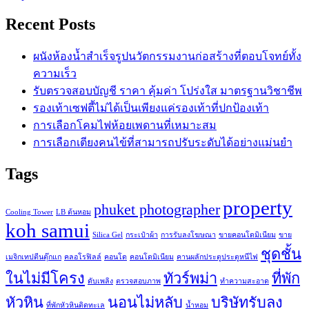
Recent Posts
ผนังห้องน้ำสำเร็จรูปนวัตกรรมงานก่อสร้างที่ตอบโจทย์ทั้ง
ความเร็ว
รับตรวจสอบบัญชี ราคา คุ้มค่า โปร่งใส มาตรฐานวิชาชีพ
รองเท้าเซฟตี้ไม่ได้เป็นเพียงแค่รองเท้าที่ปกป้องเท้า
การเลือกโคมไฟห้อยเพดานที่เหมาะสม
การเลือกเตียงคนไข้ที่สามารถปรับระดับได้อย่างแม่นยำ
Tags
property
phuket photographer
Cooling Tower
LB ต้นหอม
koh samui
Silica Gel
กระเป๋าผ้า
การรับลงโฆษณา
ขายคอนโดมิเนียม
ขาย
ชุดชั้น
เมจิกเทปตีนตุ๊กแก
คลอโรฟิลล์
คอนโด
คอนโดมิเนียม
คานผลักประตูประตูหนีไฟ
ในไม่มีโครง
ทัวร์พม่า
ที่พัก
ดับเพลิง
ตรวจสอบภาพ
ทำความสะอาด
หัวหิน
นอนไม่หลับ
บริษัทรับลง
ที่พักหัวหินติดทะเล
น้ำหอม