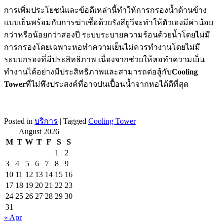
การเพิ่มประโยชน์และข้อดีเหล่านี้ทำให้การกรองน้ำด้านข้าง
แบบเย็นพร้อมกับการฆ่าเชื้อด้วยรังสียูวีจะทำให้ตัวเองมีค่าน้อย
กว่าหรือน้อยกว่าสองปี ระบบระบายความร้อนด้วยน้ำโดยไม่มี
การกรองโดยเฉพาะหอทำความเย็นไม่ควรทำงานโดยไม่มี
ระบบกรองที่มีประสิทธิภาพ เนื่องจากช่วยให้หอทำความเย็น
ทำงานได้อย่างมีประสิทธิภาพและสามารถต่อสู้กับ
Cooling
Tower
ที่ไม่พึงประสงค์ที่อาจปนเปื้อนน้ำจากหอได้ดีที่สุด
Posted in
บริการ
|
Tagged
Cooling Tower
August 2026
M
T
W
T
F
S
S
1
2
3
4
5
6
7
8
9
10
11
12
13
14
15
16
17
18
19
20
21
22
23
24
25
26
27
28
29
30
31
« Apr