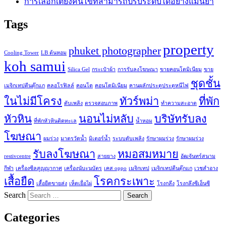
การเลือกเตียงคนไข้ที่สามารถปรับระดับได้อย่างแม่นยำ
Tags
property
phuket photographer
Cooling Tower
LB ต้นหอม
koh samui
Silica Gel
กระเป๋าผ้า
การรับลงโฆษณา
ขายคอนโดมิเนียม
ขาย
ชุดชั้น
เมจิกเทปตีนตุ๊กแก
คลอโรฟิลล์
คอนโด
คอนโดมิเนียม
คานผลักประตูประตูหนีไฟ
ในไม่มีโครง
ทัวร์พม่า
ที่พัก
ดับเพลิง
ตรวจสอบภาพ
ทำความสะอาด
หัวหิน
นอนไม่หลับ
บริษัทรับลง
ที่พักหัวหินติดทะเล
น้ำหอม
โฆษณา
ผมร่วง
มาตรวัดน้ำ
มิเตอร์น้ำ
ระบบดับเพลิง
รักษาผมร่วง
รักษาผมร่วง
รับลงโฆษณา
หมอสมหมาย
restivcentre
สายยาง
อัฒจันทร์สนาม
กีฬา
เครื่องซีลสูญญากาศ
เครื่องนับะนบัตร
เคส oppo
เมจิกเทป
เมจิกเทปตีนตุ๊กแก
เวชสำอาง
เสื้อยืด
โรคกระเพาะ
เสื้อยืดขายส่ง
เห็ดเยื่อไผ่
โรงกลึง
โรงกลึงซีเอ็นซี
Search
Categories