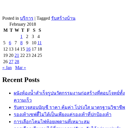
Posted in
บริการ
|
Tagged
รับสร้างบ้าน
February 2018
M
T
W
T
F
S
S
1
2
3
4
5
6
7
8
9
10
11
12
13
14
15
16
17
18
19
20
21
22
23
24
25
26
27
28
« Jan
Mar »
Recent Posts
ผนังห้องน้ำสำเร็จรูปนวัตกรรมงานก่อสร้างที่ตอบโจทย์ทั้ง
ความเร็ว
รับตรวจสอบบัญชี ราคา คุ้มค่า โปร่งใส มาตรฐานวิชาชีพ
รองเท้าเซฟตี้ไม่ได้เป็นเพียงแค่รองเท้าที่ปกป้องเท้า
การเลือกโคมไฟห้อยเพดานที่เหมาะสม