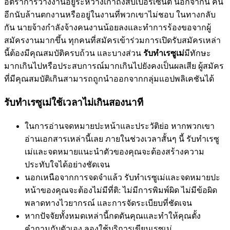
อัตราการว่างงานอยู่ระหว่างเก้าถึงสิบเปอร์เซ็นต์ นอกจากนี้ คน
อีกนับล้านตกงานหรืออยู่ในงานที่พวกเขาไม่ชอบ ในทางกลับ
กัน นายจ้างกำลังจ้างคนงานน้อยลงและทำการร้องขอจากผู้
สมัครงานมากขึ้น ทุกคนที่สมัครเข้าร่วมการเปิดรับสมัครเหล่า
นี้ต้องมีคุณสมบัติครบถ้วน และบางส่วน
รับทำเรซูเม่
มีทักษะ
มากเกินไปหรือประสบการณ์มากเกินไปยังคงเป็นผลเสีย ผู้สมัคร
ที่มีคุณสมบัติเกินสามารถถูกนำออกจากกลุ่มแอปพลิเคชันได้
รับทำเรซูเม่ใช้เวลาไม่เกินสองนาที
ในการอ่านจดหมายปะหน้าและประวัติย่อ หากพวกเขา
อ่านเอกสารเหล่านี้เลย ภายในช่วงเวลาสั้นๆ นี้ รับทำเรซู
เม่และจดหมายแนะนำตัวของคุณจะต้องสร้างความ
ประทับใจได้อย่างชัดเจน
นอกเหนือจากการจดจำแล้ว รับทำเรซูเม่และจดหมายปะ
หน้าของคุณจะต้องไม่มีที่ติ: ไม่มีการพิมพ์ผิด ไม่มีข้อผิด
พลาดทางไวยากรณ์ และการจัดระเบียบที่ชัดเจน
หากปัจจัยทั้งหมดเหล่านี้กดดันคุณและทำให้คุณตั้ง
คำถามกับตัวเอง ลองใช้บริการเขียนเรซูเม่