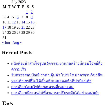
July 2023
M
T
W
T
F
S
S
1
2
3
4
5
6
7
8
9
10
11
12
13
14
15
16
17
18
19
20
21
22
23
24
25
26
27
28
29
30
31
« Jun
Aug »
Recent Posts
ผนังห้องน้ำสำเร็จรูปนวัตกรรมงานก่อสร้างที่ตอบโจทย์ทั้ง
ความเร็ว
รับตรวจสอบบัญชี ราคา คุ้มค่า โปร่งใส มาตรฐานวิชาชีพ
รองเท้าเซฟตี้ไม่ได้เป็นเพียงแค่รองเท้าที่ปกป้องเท้า
การเลือกโคมไฟห้อยเพดานที่เหมาะสม
การเลือกเตียงคนไข้ที่สามารถปรับระดับได้อย่างแม่นยำ
Tags