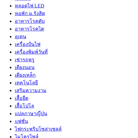
หลอดไฟ LED
หอพัก ม.รังสิต
อาหารโรคตับ
อาหารโรคไต
อุเทน
เครื่องปั่นไฟ
เครื่องพิมพ์วันที่
เช่ารถหรู
เตียงนอน
เตียงเหล็ก
เทคโนโลยี
เสริมความงาม
เสื้อยืด
เสื้อโปโล
แปลภาษาญี่ปุ่น
แฟชั่น
ไฟกระพริบโซล่าเซลล์
ไมโครไพล์