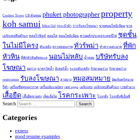
property
phuket photographer
Cooling Tower
LB ต้นหอม
koh samui
Silica Gel
กระเป๋าผ้า
การรับลงโฆษณา
ขายคอนโดมิเนียม
ขาย
ชุดชั้น
เมจิกเทปตีนตุ๊กแก
คลอโรฟิลล์
คอนโด
คอนโดมิเนียม
คานผลักประตูประตูหนีไฟ
ในไม่มีโครง
ทัวร์พม่า
ที่พัก
ดับเพลิง
ตรวจสอบภาพ
ทำความสะอาด
หัวหิน
นอนไม่หลับ
บริษัทรับลง
ที่พักหัวหินติดทะเล
น้ำหอม
โฆษณา
ผมร่วง
มาตรวัดน้ำ
มิเตอร์น้ำ
ระบบดับเพลิง
รักษาผมร่วง
รักษาผมร่วง
รับลงโฆษณา
หมอสมหมาย
restivcentre
สายยาง
อัฒจันทร์สนาม
กีฬา
เครื่องซีลสูญญากาศ
เครื่องนับะนบัตร
เคส oppo
เมจิกเทป
เมจิกเทปตีนตุ๊กแก
เวชสำอาง
เสื้อยืด
โรคกระเพาะ
เสื้อยืดขายส่ง
เห็ดเยื่อไผ่
โรงกลึง
โรงกลึงซีเอ็นซี
Search
Categories
exness
good resume examples