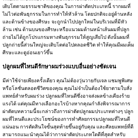
เติบโตตามธรรมชาติของคุณ ในการผ่าตัดประเภทนี้ รากผมที่
ไม่ไวต่อพันธุกรรมในการทำให้หัวล้าน โดยปกติจะอยู่ด้านหลัง
และด้านข้างของศีรษะ จะถูกนำไปปลูกใหม่ในบริเวณที่มีหัว
ล้าน เช่น ด้านบนของศีรษะหรือแนวผมด้านหน้าเส้นผมที่ปลูก
ถ่ายไม่ได้ถูกโปรแกรมทางพันธุกรรมให้สูญเสียไป ดังนั้นผมที่
ปลูกถ่ายนี้ส่วนใหญ่จะเติบโตต่อไปตลอดชีวิต ทำให้คุณมีผมเต็ม
ศีรษะและดูอ่อนเยาว์ขึ้น
ปลูกผมที่ไหนดีรักษาผมร่วงแบบอื่นอย่างชัดเจน
มีค่าใช้จ่ายเพียงครั้งเดียว คุณไม่ต้องวุ่นวายกับเจล แชมพูพิเศษ
หรือโลชั่นตลอดชีวิตของคุณ คุณไม่จำเป็นต้องใช้ยาตามใบสั่ง
แพทย์สำหรับผมร่วง ปลูกผมที่ไหนดีซึ่งอาจส่งผลข้างเคียงร้าย
แรงได้ แต่คุณมีทางเลือกอะไรบ้างหากคุณกำลังพิจารณาการ
ผ่าตัดบทความนี้จะกล่าวถึงการผ่าตัดปลูกผมประเภทต่างๆ ปลูก
ผมที่ไหนดีและประโยชน์ของการทำศัลยกรรมปลูกผมที่ไหนดี
แน่นอน การตัดสินใจขั้นสุดท้ายขึ้นอยู่กับคุณ และศัลยแพทย์ที่ดี
สามารถแนะนำคุณได้ว่าการผ่าตัดประเภทใดดีที่สุดสำหรับ