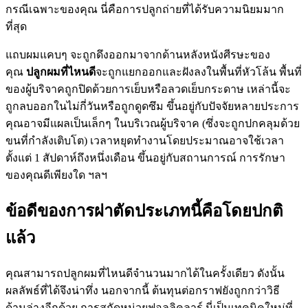
กรณีเฉพาะของคุณ นี่คือการปลูกถ่ายที่ได้รับความนิยมมาก
ที่สุด
แถบผมแคบๆ จะถูกดึงออกมาจากด้านหลังหนังศีรษะของ
คุณ
ปลูกผมที่ไหนดี
จะถูกแยกออกและฝังลงในพื้นที่หัวโล้น พื้นที่
ของผู้บริจาคถูกปิดด้วยการเย็บหรือลวดเย็บกระดาษ เหล่านี้จะ
ถูกลบออกในไม่กี่วันหรือถูกดูดซึม ขึ้นอยู่กับปัจจัยหลายประการ
คุณอาจมีแผลเป็นเล็กๆ ในบริเวณผู้บริจาค (ซึ่งจะถูกปกคลุมด้วย
ขนที่กำลังเติบโต) เวลาหยุดทำงานโดยประมาณอาจใช้เวลา
ตั้งแต่ 1 สัปดาห์ถึงหนึ่งเดือน ขึ้นอยู่กับสถานการณ์ การรักษา
ของคุณดีเพียงใด ฯลฯ
ข้อดีของการผ่าตัดประเภทนี้คือโดยปกติ
แล้ว
คุณสามารถปลูกผมที่ไหนดีจำนวนมากได้ในครั้งเดียว ดังนั้น
ผลลัพธ์ที่ได้จึงน่าทึ่ง นอกจากนี้ ต้นทุนต่อกราฟยังถูกกว่าวิธี
ด้านล่างอีกด้วย การสกัดหน่วยฟอลลิคูลาร์ นี่เป็นเทคนิคใหม่ที่