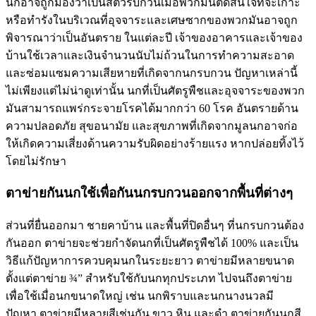
นกอาจถูกมองว่าเป็นสัตว์รบกวนเมื่อพวกมันตัดสินใจที่จะเกาะ
หรือทำรังในบริเวณที่อุจจาระและเศษซากของพวกมันอาจถูก
พิจารณาว่าเป็นอันตราย ในแต่ละปี เจ้าของอาคารและเจ้าของ
บ้านใช้เวลาและเงินจำนวนนับไม่ถ้วนในการทำความสะอาด
และซ่อมแซมความเสียหายที่เกิดจากนกรบกวน ปัญหาเหล่านี้
ไม่เพียงแต่ไม่น่าดูเท่านั้น นกที่เป็นศัตรูพืชและอุจจาระของพวก
มันสามารถแพร่กระจายโรคได้มากกว่า 60 โรค อันตรายด้าน
ความปลอดภัย สุขอนามัย และสุขภาพที่เกิดจากมูลนกอาจก่อ
ให้เกิดความเสี่ยงด้านความรับผิดอย่างร้ายแรง หากปล่อยทิ้งไว้
โดยไม่รักษา
ตาข่ายกันนกใช้เพื่อกันนกรบกวนออกจากพื้นที่ต่างๆ
ส่วนที่ยื่นออกมา ชายคาบ้าน และพื้นที่ปิดอื่นๆ ที่นกรบกวนต้อง
กันออก ตาข่ายจะช่วยกำจัดนกที่เป็นศัตรูพืชได้ 100% และเป็น
วิธีแก้ปัญหาการควบคุมนกในระยะยาว ตาข่ายมีหลายขนาด
ตั้งแต่ตาข่าย ¾” สำหรับใช้กับนกทุกประเภท ไปจนถึงตาข่าย
เพื่อใช้เมื่อนกขนาดใหญ่ เช่น นกพิราบและนกนางนวลมี
ปัญหา ตาข่ายมีหลายสีเช่นกัน ขาว หิน และดำ ตาข่ายกันนกสี