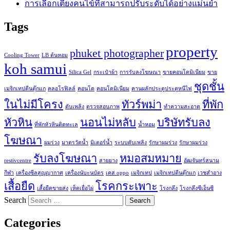
การเลือกเตียงคนไข้ที่สามารถปรับระดับได้อย่างแม่นยำ
Tags
property
phuket photographer
Cooling Tower
LB ต้นหอม
koh samui
Silica Gel
กระเป๋าผ้า
การรับลงโฆษณา
ขายคอนโดมิเนียม
ขาย
ชุดชั้น
เมจิกเทปตีนตุ๊กแก
คลอโรฟิลล์
คอนโด
คอนโดมิเนียม
คานผลักประตูประตูหนีไฟ
ในไม่มีโครง
ทัวร์พม่า
ที่พัก
ดับเพลิง
ตรวจสอบภาพ
ทำความสะอาด
หัวหิน
นอนไม่หลับ
บริษัทรับลง
ที่พักหัวหินติดทะเล
น้ำหอม
โฆษณา
ผมร่วง
มาตรวัดน้ำ
มิเตอร์น้ำ
ระบบดับเพลิง
รักษาผมร่วง
รักษาผมร่วง
รับลงโฆษณา
หมอสมหมาย
restivcentre
สายยาง
อัฒจันทร์สนาม
กีฬา
เครื่องซีลสูญญากาศ
เครื่องนับะนบัตร
เคส oppo
เมจิกเทป
เมจิกเทปตีนตุ๊กแก
เวชสำอาง
เสื้อยืด
โรคกระเพาะ
เสื้อยืดขายส่ง
เห็ดเยื่อไผ่
โรงกลึง
โรงกลึงซีเอ็นซี
Search
Categories