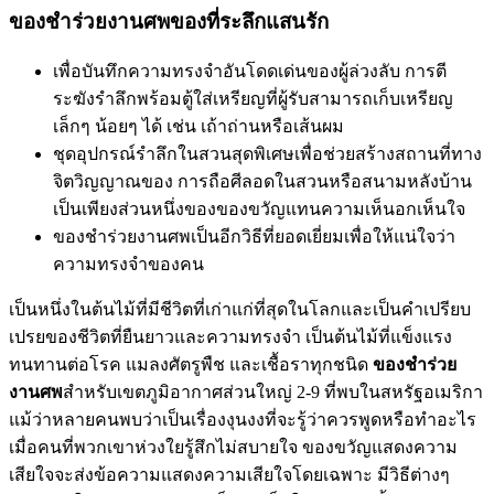
ของชำร่วยงานศพของที่ระลึกแสนรัก
เพื่อบันทึกความทรงจำอันโดดเด่นของผู้ล่วงลับ การตี
ระฆังรำลึกพร้อมตู้ใส่เหรียญที่ผู้รับสามารถเก็บเหรียญ
เล็กๆ น้อยๆ ได้ เช่น เถ้าถ่านหรือเส้นผม
ชุดอุปกรณ์รำลึกในสวนสุดพิเศษเพื่อช่วยสร้างสถานที่ทาง
จิตวิญญาณของ การถือศีลอดในสวนหรือสนามหลังบ้าน
เป็นเพียงส่วนหนึ่งของของขวัญแทนความเห็นอกเห็นใจ
ของชำร่วยงานศพเป็นอีกวิธีที่ยอดเยี่ยมเพื่อให้แน่ใจว่า
ความทรงจำของคน
เป็นหนึ่งในต้นไม้ที่มีชีวิตที่เก่าแก่ที่สุดในโลกและเป็นคำเปรียบ
เปรยของชีวิตที่ยืนยาวและความทรงจำ เป็นต้นไม้ที่แข็งแรง
ทนทานต่อโรค แมลงศัตรูพืช และเชื้อราทุกชนิด
ของชำร่วย
งานศพ
สำหรับเขตภูมิอากาศส่วนใหญ่ 2-9 ที่พบในสหรัฐอเมริกา
แม้ว่าหลายคนพบว่าเป็นเรื่องงุนงงที่จะรู้ว่าควรพูดหรือทำอะไร
เมื่อคนที่พวกเขาห่วงใยรู้สึกไม่สบายใจ ของขวัญแสดงความ
เสียใจจะส่งข้อความแสดงความเสียใจโดยเฉพาะ มีวิธีต่างๆ