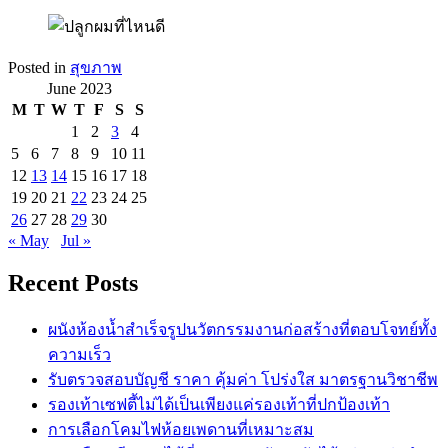
Posted in
สุขภาพ
June 2023
M
T
W
T
F
S
S
1
2
3
4
5
6
7
8
9
10
11
12
13
14
15
16
17
18
19
20
21
22
23
24
25
26
27
28
29
30
« May
Jul »
Recent Posts
ผนังห้องน้ำสำเร็จรูปนวัตกรรมงานก่อสร้างที่ตอบโจทย์ทั้ง
ความเร็ว
รับตรวจสอบบัญชี ราคา คุ้มค่า โปร่งใส มาตรฐานวิชาชีพ
รองเท้าเซฟตี้ไม่ได้เป็นเพียงแค่รองเท้าที่ปกป้องเท้า
การเลือกโคมไฟห้อยเพดานที่เหมาะสม