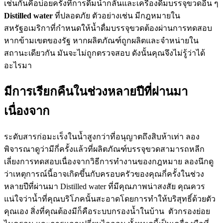
เช่นกันคือบ่อยครั้งที่การดื่มน้ำกลั่นและเครื่องดื่มบรรจุขวดอื่น ๆ
Distilled water
ที่ปลอดภัย ตัวอย่างเช่น มีกฎหมายใน
สหรัฐอเมริกาที่กำหนดให้น้ำดื่มบรรจุขวดต้องผ่านการทดสอบ
หากข้ามเขตของรัฐ หากผลิตภัณฑ์ถูกผลิตและจำหน่ายใน
สถานะเดียวกัน มันจะไม่ถูกตรวจสอบ ดังนั้นคุณจึงไม่รู้ว่าได้
อะไรมา
มีการเรียกคืนในช่วงหลายปีที่ผ่านมา
เนื่องจาก
ระดับสารก่อมะเร็งในน้ำสูงกว่าที่อนุญาตถึงสิบห้าเท่า ลอง
พิจารณาดูว่ามีกี่ครั้งแล้วที่ผลิตภัณฑ์บรรจุขวดสามารถหลีก
เลี่ยงการทดสอบเนื่องจากวิธีการทำงานของกฎหมาย ลองนึกดู
ว่าเหตุการณ์นี้อาจเกิดขึ้นกับครอบครัวของคุณกี่ครั้งในช่วง
หลายปีที่ผ่านมา Distilled water ที่มีคุณภาพน่าสงสัย คุณควร
แน่ใจว่าน้ำที่คุณบริโภคนั้นสะอาดโดยการทำให้บริสุทธิ์ด้วยตัว
คุณเอง สิ่งที่คุณต้องมีก็คือระบบกรองน้ำในบ้าน ตัวกรองย่อย