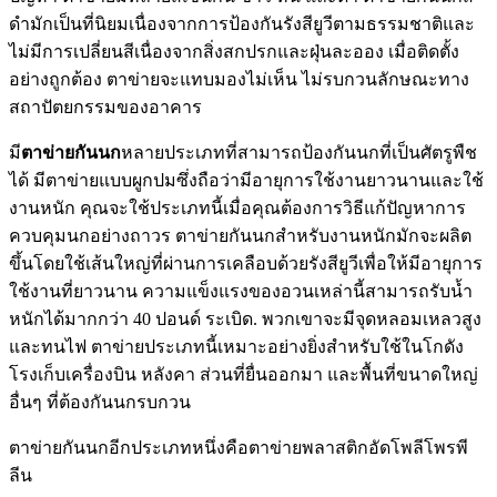
ดำมักเป็นที่นิยมเนื่องจากการป้องกันรังสียูวีตามธรรมชาติและ
ไม่มีการเปลี่ยนสีเนื่องจากสิ่งสกปรกและฝุ่นละออง เมื่อติดตั้ง
อย่างถูกต้อง ตาข่ายจะแทบมองไม่เห็น ไม่รบกวนลักษณะทาง
สถาปัตยกรรมของอาคาร
มี
ตาข่ายกันนก
หลายประเภทที่สามารถป้องกันนกที่เป็นศัตรูพืช
ได้ มีตาข่ายแบบผูกปมซึ่งถือว่ามีอายุการใช้งานยาวนานและใช้
งานหนัก คุณจะใช้ประเภทนี้เมื่อคุณต้องการวิธีแก้ปัญหาการ
ควบคุมนกอย่างถาวร ตาข่ายกันนกสำหรับงานหนักมักจะผลิต
ขึ้นโดยใช้เส้นใหญ่ที่ผ่านการเคลือบด้วยรังสียูวีเพื่อให้มีอายุการ
ใช้งานที่ยาวนาน ความแข็งแรงของอวนเหล่านี้สามารถรับน้ำ
หนักได้มากกว่า 40 ปอนด์ ระเบิด. พวกเขาจะมีจุดหลอมเหลวสูง
และทนไฟ ตาข่ายประเภทนี้เหมาะอย่างยิ่งสำหรับใช้ในโกดัง
โรงเก็บเครื่องบิน หลังคา ส่วนที่ยื่นออกมา และพื้นที่ขนาดใหญ่
อื่นๆ ที่ต้องกันนกรบกวน
ตาข่ายกันนกอีกประเภทหนึ่งคือตาข่ายพลาสติกอัดโพลีโพรพี
ลีน