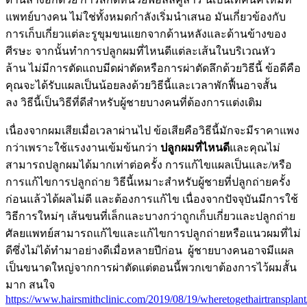
แพทย์บางคน ไม่ใช่ทั้งหมดกำลังเริ่มนำเสนอ มันเกี่ยวข้องกับ
การเก็บเกี่ยวแต่ละรูขุมขนแยกจากด้านหลังและด้านข้างของ
ศีรษะ จากนั้นทำการปลูกผมที่ไหนดีแต่ละเส้นในบริเวณหัว
ล้าน ไม่มีการตัดแถบมีดผ่าตัดหรือการผ่าตัดลึกด้วยวิธีนี้ ข้อดีคือ
คุณจะได้รับแผลเป็นน้อยลงด้วยวิธีนี้และเวลาพักฟื้นอาจสั้น
ลง วิธีนี้เป็นวิธีที่ดีสำหรับผู้ชายบางคนที่ต้องการแต่งเติม
เนื่องจากผมเสียเมื่อเวลาผ่านไป ข้อเสียคือวิธีนี้มักจะมีราคาแพง
กว่าเพราะใช้แรงงานเข้มข้นกว่า
ปลูกผมที่ไหนดี
และคุณไม่
สามารถปลูกผมได้มากเท่าต่อครั้ง การแก้ไขแผลเป็นและ/หรือ
การแก้ไขการปลูกถ่าย วิธีนี้เหมาะสำหรับผู้ชายที่ปลูกถ่ายครั้ง
ก่อนแล้วได้ผลไม่ดี และต้องการแก้ไข เนื่องจากปัจจุบันมีการใช้
วิธีการใหม่ๆ เส้นขนที่เล็กและบางกว่าถูกเก็บเกี่ยวและปลูกถ่าย
ศัลยแพทย์สามารถแก้ไขและแก้ไขการปลูกถ่ายหรือแนวผมที่ไม่
ดีซึ่งไม่ได้ทำมาอย่างดีเมื่อหลายปีก่อน ผู้ชายบางคนอาจมีแผล
เป็นขนาดใหญ่จากการผ่าตัดแต่ตอนนี้พวกเขาต้องการไว้ผมสั้น
มาก สนใจ
https://www.hairsmithclinic.com/2019/08/19/wheretogethairtransplant