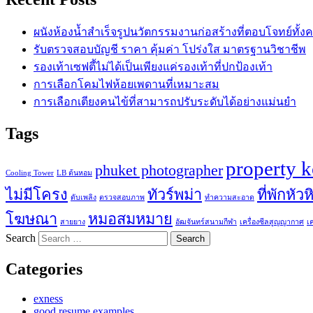
ผนังห้องน้ำสำเร็จรูปนวัตกรรมงานก่อสร้างที่ตอบโจทย์ทั้ง
รับตรวจสอบบัญชี ราคา คุ้มค่า โปร่งใส มาตรฐานวิชาชีพ
รองเท้าเซฟตี้ไม่ได้เป็นเพียงแค่รองเท้าที่ปกป้องเท้า
การเลือกโคมไฟห้อยเพดานที่เหมาะสม
การเลือกเตียงคนไข้ที่สามารถปรับระดับได้อย่างแม่นยำ
Tags
property 
phuket photographer
Cooling Tower
LB ต้นหอม
ไม่มีโครง
ทัวร์พม่า
ที่พักหัวห
ดับเพลิง
ตรวจสอบภาพ
ทำความสะอาด
โฆษณา
หมอสมหมาย
สายยาง
อัฒจันทร์สนามกีฬา
เครื่องซีลสูญญากาศ
เ
Search
Categories
exness
good resume examples