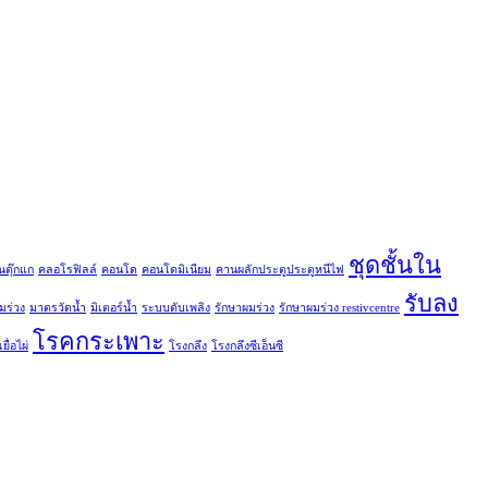
ชุดชั้นใน
นตุ๊กแก
คลอโรฟิลล์
คอนโด
คอนโดมิเนียม
คานผลักประตูประตูหนีไฟ
รับลง
มร่วง
มาตรวัดน้ำ
มิเตอร์น้ำ
ระบบดับเพลิง
รักษาผมร่วง
รักษาผมร่วง restivcentre
โรคกระเพาะ
ยื่อไผ่
โรงกลึง
โรงกลึงซีเอ็นซี