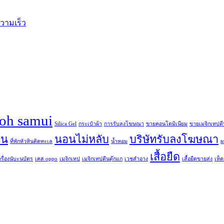
ความเร็ว
koh samui
Silica Gel
กระเป๋าผ้า
การรับลงโฆษณา
ขายคอนโดมิเนียม
ขายเมจิกเทปตี
ิน
นอนไม่หลับ
บริษัทรับลงโฆษณา
ที่พักหัวหินติดทะเล
น้ำหอม
ผ
เสื้อยืด
ครื่องนับะนบัตร
เคส oppo
เมจิกเทป
เมจิกเทปตีนตุ๊กแก
เวชสำอาง
เสื้อยืดขายส่ง
เห็ดเ