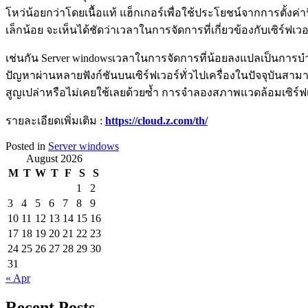
โหว่น้อยกว่าโดยเนื้อแท้ แฮ็กเกอร์เพื่อใช้ประโยชน์จากการตั้งค่าน
เล็กน้อย จะเห็นได้ชัดว่าเวลาในการจัดการที่เกี่ยวข้องกับเซิร์ฟเ
เช่นกัน Server windowsเวลาในการจัดการที่น้อยลงแปลเป็นการบำรุ
ปัญหาผ่านหลายฟังก์ชันบนเซิร์ฟเวอร์ทั่วไปเครื่องในปัจจุบันสา
สูญเปล่าหรือไม่เคยใช้เลยด้วยซ้ำ การจำลองสภาพแวดล้อมเซิร์ฟเ
รายละเอียดเพิ่มเติม :
https://cloud.z.com/th/
Posted in
Server windows
August 2026
M
T
W
T
F
S
S
1
2
3
4
5
6
7
8
9
10
11
12
13
14
15
16
17
18
19
20
21
22
23
24
25
26
27
28
29
30
31
« Apr
Recent Posts