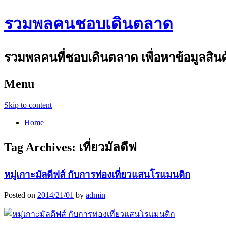
รวมพลคนชอบเดินตลาด
รวมพลคนที่ชอบเดินตลาด เพื่อหาข้อมูลสินค้า
Menu
Skip to content
Home
Tag Archives:
เที่ยวมัลดีฟ
หมู่เกาะมัลดีฟส์ กับการท่องเที่ยวแสนโรแมนติก
Posted on
2014/21/01
by
admin