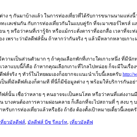
ต่าง ๆ กันมาบ้างแล้ว ในการท่องเที่ยวที่ได้รับการขนานนามแห่งนี้ว่
องทะเลเช่นกัน กับการท่องเที่ยวกันในแบบคู่รัก ที่จะมาเซอร์ไพรส์ 
่อน ๆ หรือว่าคนที่เรารู้จัก หรือแม้กระดั่งดาราที่ออกสื่อ เวลาที่จะท
นเอง เพราะว่ามัลดีฟส์นั้น ถ้าหากว่ากันจริง ๆ แล้วมีหลากหลายเกาะมา
คือ มีความเป็นส่วนตัวมาก ๆ ถ้าคุณเลือกพักที่เกาะใดเกาะหนึ่ง ที่มี
่วงเวลาแบบนี้ก็คือ ถ้าหากคุณเลือกเกาะที่ไกลไปหน่อย ก็จะมีในเรื่
ดีฟส์จริง ๆ ทัวร์ในไทยผมเองก็อยากจะแนะนำเว็บนี้เลยครับ
http://
ี่มัลดีฟส์เองก็ตามที ที่นี่ก็มีข้อมูลต่าง ๆ พร้อมให้บริการกันอย่
ส์นั้น เชื่อว่าหลาย ๆ คนอาจจะเป็นคนโสด หรือว่าคนที่แต่งงานมีคู
้น บางคนต้องการความผ่อนคลาย ก็เลือกที่จะไปสถานที่ ๆ สงบ ๆ บ
รับการท่องเที่ยวแล้วหรือยัง ถ้ายัง ต้องตั้งเป้าหมายเดี๋ยวนี้เลยคร
ที่ยวมัลดีฟส์
,
มัลดีฟส์ บีช รีสอร์ท
,
เที่ยวมัลดีฟ