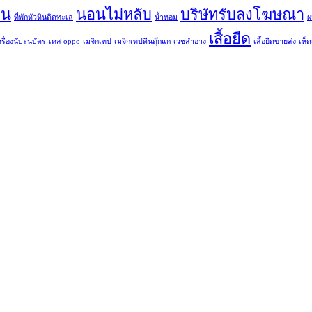
ิน
นอนไม่หลับ
บริษัทรับลงโฆษณา
ที่พักหัวหินติดทะเล
น้ำหอม
ผ
เสื้อยืด
ครื่องนับะนบัตร
เคส oppo
เมจิกเทป
เมจิกเทปตีนตุ๊กแก
เวชสำอาง
เสื้อยืดขายส่ง
เห็ดเ