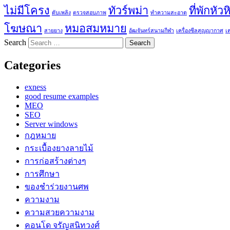
ไม่มีโครง
ทัวร์พม่า
ที่พักหัวห
ดับเพลิง
ตรวจสอบภาพ
ทำความสะอาด
โฆษณา
หมอสมหมาย
สายยาง
อัฒจันทร์สนามกีฬา
เครื่องซีลสูญญากาศ
เ
Search
Categories
exness
good resume examples
MEO
SEO
Server windows
กฎหมาย
กระเบื้องยางลายไม้
การก่อสร้างต่างๆ
การศึกษา
ของชำร่วยงานศพ
ความงาม
ความสวยความงาม
คอนโด จรัญสนิทวงศ์