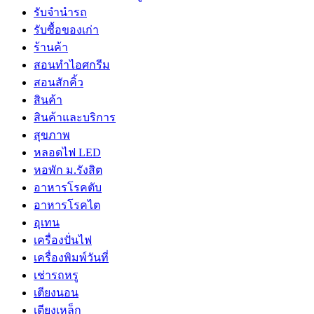
รับจำนำรถ
รับซื้อของเก่า
ร้านค้า
สอนทำไอศกรีม
สอนสักคิ้ว
สินค้า
สินค้าและบริการ
สุขภาพ
หลอดไฟ LED
หอพัก ม.รังสิต
อาหารโรคตับ
อาหารโรคไต
อุเทน
เครื่องปั่นไฟ
เครื่องพิมพ์วันที่
เช่ารถหรู
เตียงนอน
เตียงเหล็ก