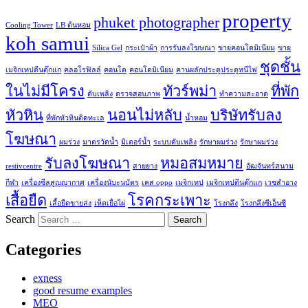
property
phuket photographer
Cooling Tower
LB ต้นหอม
koh samui
Silica Gel
กระเป๋าผ้า
การรับลงโฆษณา
ขายคอนโดมิเนียม
ขาย
ชุดชั้น
เมจิกเทปตีนตุ๊กแก
คลอโรฟิลล์
คอนโด
คอนโดมิเนียม
คานผลักประตูประตูหนีไฟ
ในไม่มีโครง
ทัวร์พม่า
ที่พัก
ดับเพลิง
ตรวจสอบภาพ
ทำความสะอาด
หัวหิน
นอนไม่หลับ
บริษัทรับลง
ที่พักหัวหินติดทะเล
น้ำหอม
โฆษณา
ผมร่วง
มาตรวัดน้ำ
มิเตอร์น้ำ
ระบบดับเพลิง
รักษาผมร่วง
รักษาผมร่วง
รับลงโฆษณา
หมอสมหมาย
restivcentre
สายยาง
อัฒจันทร์สนาม
กีฬา
เครื่องซีลสูญญากาศ
เครื่องนับะนบัตร
เคส oppo
เมจิกเทป
เมจิกเทปตีนตุ๊กแก
เวชสำอาง
เสื้อยืด
โรคกระเพาะ
เสื้อยืดขายส่ง
เห็ดเยื่อไผ่
โรงกลึง
โรงกลึงซีเอ็นซี
Search
Categories
exness
good resume examples
MEO