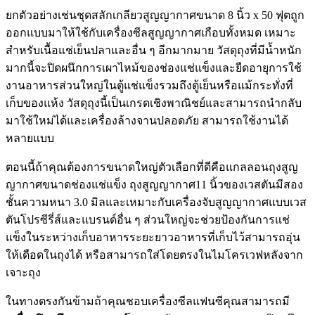
ยกตัวอย่างเช่นชุดสลักเกลียวสูญญากาศขนาด 8 นิ้ว x 50 ฟุตถูก
ออกแบบมาให้ใช้กับเครื่องซีลสูญญากาศเกือบทั้งหมด เหมาะ
สำหรับเนื้อแช่เย็นปลาและอื่น ๆ อีกมากมาย วัสดุถุงที่มีน้ำหนัก
มากนี้จะปิดผนึกการเผาไหม้ของช่องแช่แข็งและยืดอายุการใช้
งานอาหารส่วนใหญ่ในตู้แช่แข็งรวมถึงตู้เย็นหรือแม้กระทั่งที่
เก็บของแห้ง วัสดุถุงนี้เป็นเกรดเชิงพาณิชย์และสามารถนำกลับ
มาใช้ใหม่ได้และเครื่องล้างจานปลอดภัย สามารถใช้งานได้
หลายแบบ
ตอนนี้ถ้าคุณต้องการขนาดใหญ่ตัวเลือกที่ดีคือแกลลอนถุงสูญ
ญากาศขนาดช่องแช่แข็ง ถุงสูญญากาศ11 นิ้วของเวสตันมีสอง
ชั้นความหนา 3.0 มิลและเหมาะกับเครื่องจับสูญญากาศแบบเวส
ตันโปรซีรี่ส์และแบรนด์อื่น ๆ ส่วนใหญ่จะช่วยป้องกันการแช่
แข็งในระหว่างเก็บอาหารระยะยาวอาหารที่เก็บไว้สามารถอุ่น
ให้เดือดในถุงได้ หรือสามารถใส่โดยตรงในไมโครเวฟหลังจาก
เจาะถุง
ในทางตรงกันข้ามถ้าคุณชอบเครื่องซีลแฟนซีคุณสามารถมี