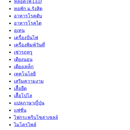
หลอดไฟ LED
หอพัก ม.รังสิต
อาหารโรคตับ
อาหารโรคไต
อุเทน
เครื่องปั่นไฟ
เครื่องพิมพ์วันที่
เช่ารถหรู
เตียงนอน
เตียงเหล็ก
เทคโนโลยี
เสริมความงาม
เสื้อยืด
เสื้อโปโล
แปลภาษาญี่ปุ่น
แฟชั่น
ไฟกระพริบโซล่าเซลล์
ไมโครไพล์