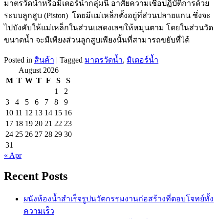
มาตรวัดน้ำหรือมิเตอร์น้ำกลุ่มนี้ อาศัยความเชื่อปฏิบัติการด้วย
ระบบลูกสูบ (Piston) โดยมีแม่เหล็กตั้งอยู่ที่ส่วนปลายแกน ซึ่งจะ
ไปบังคับให้แม่เหล็กในส่วนแสดงเลขให้หมุนตาม โดยในส่วนวัด
ขนาดน้ำ จะมีเพียงส่วนลูกสูบเพียงนั้นที่สามารถขยับที่ได้
Posted in
สินค้า
|
Tagged
มาตรวัดน้ำ
,
มิเตอร์น้ำ
August 2026
M
T
W
T
F
S
S
1
2
3
4
5
6
7
8
9
10
11
12
13
14
15
16
17
18
19
20
21
22
23
24
25
26
27
28
29
30
31
« Apr
Recent Posts
ผนังห้องน้ำสำเร็จรูปนวัตกรรมงานก่อสร้างที่ตอบโจทย์ทั้ง
ความเร็ว