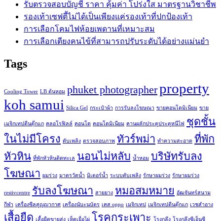
รับตรวจสอบบัญชี ราคา คุ้มค่า โปร่งใส มาตรฐานวิชาชีพ
รองเท้าเซฟตี้ไม่ได้เป็นเพียงแค่รองเท้าที่ปกป้องเท้า
การเลือกโคมไฟห้อยเพดานที่เหมาะสม
การเลือกเตียงคนไข้ที่สามารถปรับระดับได้อย่างแม่นยำ
Tags
property
phuket photographer
Cooling Tower
LB ต้นหอม
koh samui
Silica Gel
กระเป๋าผ้า
การรับลงโฆษณา
ขายคอนโดมิเนียม
ขาย
ชุดชั้น
เมจิกเทปตีนตุ๊กแก
คลอโรฟิลล์
คอนโด
คอนโดมิเนียม
คานผลักประตูประตูหนีไฟ
ในไม่มีโครง
ทัวร์พม่า
ที่พัก
ดับเพลิง
ตรวจสอบภาพ
ทำความสะอาด
หัวหิน
นอนไม่หลับ
บริษัทรับลง
ที่พักหัวหินติดทะเล
น้ำหอม
โฆษณา
ผมร่วง
มาตรวัดน้ำ
มิเตอร์น้ำ
ระบบดับเพลิง
รักษาผมร่วง
รักษาผมร่วง
รับลงโฆษณา
หมอสมหมาย
restivcentre
สายยาง
อัฒจันทร์สนาม
กีฬา
เครื่องซีลสูญญากาศ
เครื่องนับะนบัตร
เคส oppo
เมจิกเทป
เมจิกเทปตีนตุ๊กแก
เวชสำอาง
เสื้อยืด
โรคกระเพาะ
เสื้อยืดขายส่ง
เห็ดเยื่อไผ่
โรงกลึง
โรงกลึงซีเอ็นซี