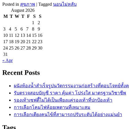
Posted in
สุขภาพ
|
Tagged
นอนไม่หลับ
August 2026
M
T
W
T
F
S
S
1
2
3
4
5
6
7
8
9
10
11
12
13
14
15
16
17
18
19
20
21
22
23
24
25
26
27
28
29
30
31
« Apr
Recent Posts
ผนังห้องน้ำสำเร็จรูปนวัตกรรมงานก่อสร้างที่ตอบโจทย์ทั้ง
รับตรวจสอบบัญชี ราคา คุ้มค่า โปร่งใส มาตรฐานวิชาชีพ
รองเท้าเซฟตี้ไม่ได้เป็นเพียงแค่รองเท้าที่ปกป้องเท้า
การเลือกโคมไฟห้อยเพดานที่เหมาะสม
การเลือกเตียงคนไข้ที่สามารถปรับระดับได้อย่างแม่นยำ
Tags