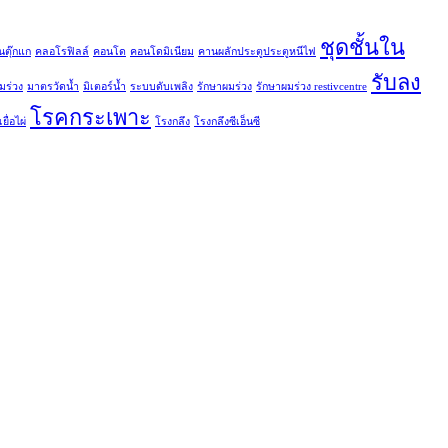
ชุดชั้นใน
นตุ๊กแก
คลอโรฟิลล์
คอนโด
คอนโดมิเนียม
คานผลักประตูประตูหนีไฟ
รับลง
มร่วง
มาตรวัดน้ำ
มิเตอร์น้ำ
ระบบดับเพลิง
รักษาผมร่วง
รักษาผมร่วง restivcentre
โรคกระเพาะ
ยื่อไผ่
โรงกลึง
โรงกลึงซีเอ็นซี