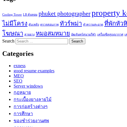
property 
phuket photographer
Cooling Tower
LB ต้นหอม
ไม่มีโครง
ทัวร์พม่า
ที่พักหัวห
ดับเพลิง
ตรวจสอบภาพ
ทำความสะอาด
โฆษณา
หมอสมหมาย
สายยาง
อัฒจันทร์สนามกีฬา
เครื่องซีลสูญญากาศ
เ
Search
Categories
exness
good resume examples
MEO
SEO
Server windows
กฎหมาย
กระเบื้องยางลายไม้
การก่อสร้างต่างๆ
การศึกษา
ของชำร่วยงานศพ