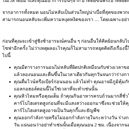
ในเวลาต่อมาและคุณมีอาการร้อนๆจาก อาทิตย์ขึ้นพระอาทิตย์
จากอาการทั้งหมด นอนไม่หลับเป็นส่วนใหญ่น่าเบื่อที่สุดของพวกเ
สามารถนอนหลับจะเพิ่มความหงุดหงิดของเรา … โดยเฉพาะอย่างย
ก่อนที่คุณจะเข้าสู่ชิงช้าอารมณ์คนอื่น ๆ ก่อนอื่นให้คิดย้อนก
โซฟาอีกครั้ง ไม่ว่าเหตุผลอะไรคุณก็ไม่สามารถหยุดคิดถึงเรื่องนี้ไ
ไปนี้
คุณมีตารางการนอนไม่หลับที่ผิดปกติเหมือนกับช่วงเวลาข
แล้วลองนอนและตื่นขึ้นในเวลาเดียวกันทุกวันจนกว่าร่าง
คุณดื่มไวน์หรือเบียร์ก่อนนอน แล้วไม่ทำ คุณอาจมีภูมิคุ้ม
แอลกอฮอล์ตอนนี้ไม่ใช่เวลาที่จะทำเช่นนั้น
คุณหิวไหมหรือคุณเต็ม ถ้าคุณกินอาหารครบถ้วนมากสี่ชั
คาร์โบไฮเดรตสูงก่อนที่จะมีแสงสว่างออกมาซึ่งจะช่วยให้ค
คาร์โบไฮเดรตสูงอาจเป็นวันคุกกี้และธัญพืช
คุณออกกำลังกายหรือไม่ออกกำลังกายในระหว่างวัน ร่างกา
วัน แน่นอนว่าอย่าทำเช่นนั้นเมื่อคุณนอน 2 ชม. เนื่องจ