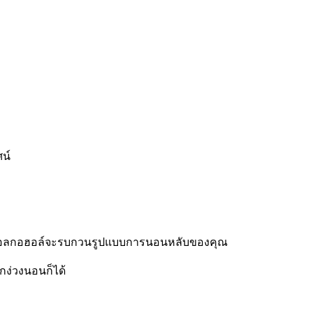
น์
ะที่แอลกอฮอล์จะรบกวนรูปแบบการนอนหลับของคุณ
ึกง่วงนอนก็ได้