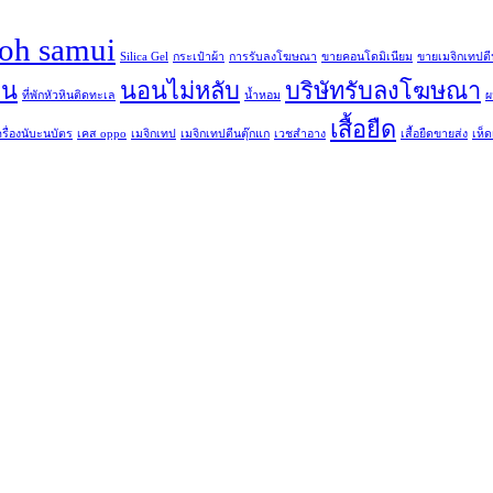
koh samui
Silica Gel
กระเป๋าผ้า
การรับลงโฆษณา
ขายคอนโดมิเนียม
ขายเมจิกเทปตี
ิน
นอนไม่หลับ
บริษัทรับลงโฆษณา
ที่พักหัวหินติดทะเล
น้ำหอม
ผ
เสื้อยืด
ครื่องนับะนบัตร
เคส oppo
เมจิกเทป
เมจิกเทปตีนตุ๊กแก
เวชสำอาง
เสื้อยืดขายส่ง
เห็ดเ