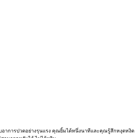
บอาการปวดอย่างรุนแรง คุณยิ้มได้หนึ่งนาทีและคุณรู้สึกหงุดหงิด