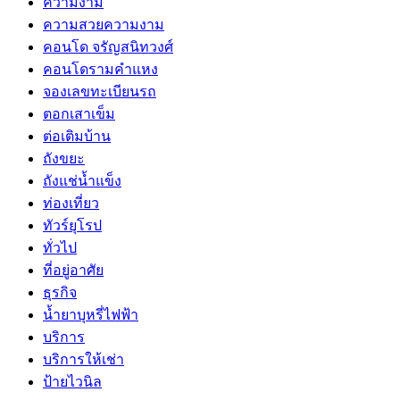
ความงาม
ความสวยความงาม
คอนโด จรัญสนิทวงศ์
คอนโดรามคำแหง
จองเลขทะเบียนรถ
ตอกเสาเข็ม
ต่อเติมบ้าน
ถังขยะ
ถังแช่น้ำแข็ง
ท่องเที่ยว
ทัวร์ยุโรป
ทั่วไป
ที่อยู่อาศัย
ธุรกิจ
น้ำยาบุหรี่ไฟฟ้า
บริการ
บริการให้เช่า
ป้ายไวนิล