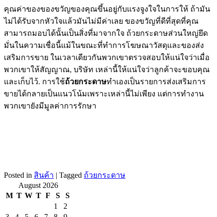
คุณค่าของของขวัญของคุณขึ้นอยู่กับแรงจูงใจในการให้ ถ้ามัน
ไม่ได้รับจากหัวใจแล้วมันไม่มีค่าเลย ของขวัญที่ดีที่สุดที่คุณ
สามารถมอบได้นั้นเป็นสิ่งที่มาจากใจ ถ้วยกระดาษส่วนใหญ่ยึด
มั่นในความเชื่อนี้แม้ในขณะที่ทำการโฆษณาวัสดุและของส่ง
เสริมการขาย ในเวลาเดียวกันพวกเขาตรวจสอบให้แน่ใจว่าเมื่อ
พวกเขาให้สัญญาณ, บริษัท เหล่านี้ให้แน่ใจว่าลูกค้าจะขอบคุณ
และเก็บไว้. การใช้
ถ้วยกระดาษ
ทำเองเป็นรายการส่งเสริมการ
ขายได้กลายเป็นแนวโน้มเพราะเหล่านี้ไม่เพียง แต่การทำงาน
พวกเขายังมีมูลค่าการรักษา
Posted in
สินค้า
|
Tagged
ถ้วยกระดาษ
August 2026
M
T
W
T
F
S
S
1
2
3
4
5
6
7
8
9