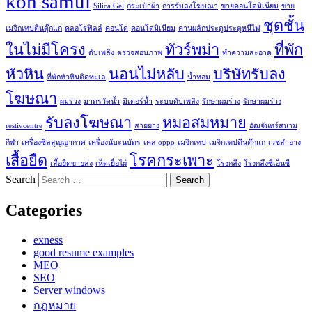
koh samui
Silica Gel
กระเป๋าผ้า
การรับลงโฆษณา
ขายคอนโดมิเนียม
ขาย
ชุดชั้น
เมจิกเทปตีนตุ๊กแก
คลอโรฟิลล์
คอนโด
คอนโดมิเนียม
คานผลักประตูประตูหนีไฟ
ในไม่มีโครง
ทัวร์พม่า
ที่พัก
ดับเพลิง
ตรวจสอบภาพ
ทำความสะอาด
หัวหิน
นอนไม่หลับ
บริษัทรับลง
ที่พักหัวหินติดทะเล
น้ำหอม
โฆษณา
ผมร่วง
มาตรวัดน้ำ
มิเตอร์น้ำ
ระบบดับเพลิง
รักษาผมร่วง
รักษาผมร่วง
รับลงโฆษณา
หมอสมหมาย
restivcentre
สายยาง
อัฒจันทร์สนาม
กีฬา
เครื่องซีลสูญญากาศ
เครื่องนับะนบัตร
เคส oppo
เมจิกเทป
เมจิกเทปตีนตุ๊กแก
เวชสำอาง
เสื้อยืด
โรคกระเพาะ
เสื้อยืดขายส่ง
เห็ดเยื่อไผ่
โรงกลึง
โรงกลึงซีเอ็นซี
Search
Categories
exness
good resume examples
MEO
SEO
Server windows
กฎหมาย