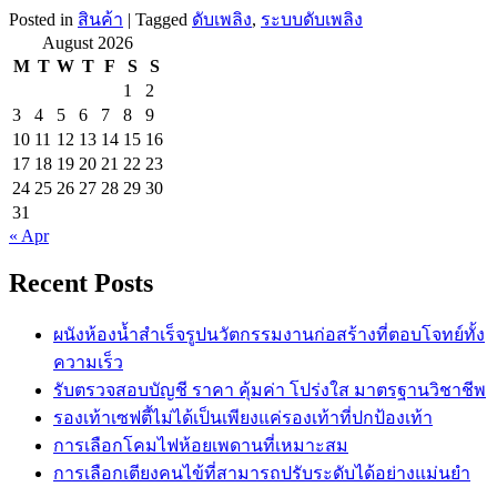
Posted in
สินค้า
|
Tagged
ดับเพลิง
,
ระบบดับเพลิง
August 2026
M
T
W
T
F
S
S
1
2
3
4
5
6
7
8
9
10
11
12
13
14
15
16
17
18
19
20
21
22
23
24
25
26
27
28
29
30
31
« Apr
Recent Posts
ผนังห้องน้ำสำเร็จรูปนวัตกรรมงานก่อสร้างที่ตอบโจทย์ทั้ง
ความเร็ว
รับตรวจสอบบัญชี ราคา คุ้มค่า โปร่งใส มาตรฐานวิชาชีพ
รองเท้าเซฟตี้ไม่ได้เป็นเพียงแค่รองเท้าที่ปกป้องเท้า
การเลือกโคมไฟห้อยเพดานที่เหมาะสม
การเลือกเตียงคนไข้ที่สามารถปรับระดับได้อย่างแม่นยำ