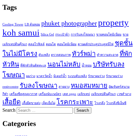
Tags
property
phuket photographer
Cooling Tower
LB ต้นหอม
koh samui
Silica Gel
กระเป๋าผ้า
การรับลงโฆษณา
ขายคอนโดมิเนียม
ขาย
ชุดชั้น
เมจิกเทปตีนตุ๊กแก
คลอโรฟิลล์
คอนโด
คอนโดมิเนียม
คานผลักประตูประตูหนีไฟ
ในไม่มีโครง
ทัวร์พม่า
ที่พัก
ดับเพลิง
ตรวจสอบภาพ
ทำความสะอาด
หัวหิน
นอนไม่หลับ
บริษัทรับลง
ที่พักหัวหินติดทะเล
น้ำหอม
โฆษณา
ผมร่วง
มาตรวัดน้ำ
มิเตอร์น้ำ
ระบบดับเพลิง
รักษาผมร่วง
รักษาผมร่วง
รับลงโฆษณา
หมอสมหมาย
restivcentre
สายยาง
อัฒจันทร์สนาม
กีฬา
เครื่องซีลสูญญากาศ
เครื่องนับะนบัตร
เคส oppo
เมจิกเทป
เมจิกเทปตีนตุ๊กแก
เวชสำอาง
เสื้อยืด
โรคกระเพาะ
เสื้อยืดขายส่ง
เห็ดเยื่อไผ่
โรงกลึง
โรงกลึงซีเอ็นซี
Search
Categories