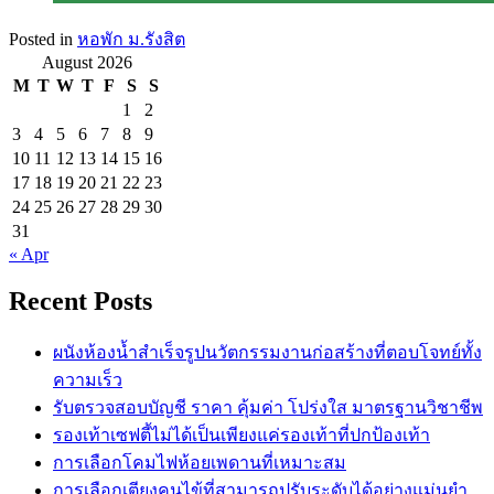
Posted in
หอพัก ม.รังสิต
August 2026
M
T
W
T
F
S
S
1
2
3
4
5
6
7
8
9
10
11
12
13
14
15
16
17
18
19
20
21
22
23
24
25
26
27
28
29
30
31
« Apr
Recent Posts
ผนังห้องน้ำสำเร็จรูปนวัตกรรมงานก่อสร้างที่ตอบโจทย์ทั้ง
ความเร็ว
รับตรวจสอบบัญชี ราคา คุ้มค่า โปร่งใส มาตรฐานวิชาชีพ
รองเท้าเซฟตี้ไม่ได้เป็นเพียงแค่รองเท้าที่ปกป้องเท้า
การเลือกโคมไฟห้อยเพดานที่เหมาะสม
การเลือกเตียงคนไข้ที่สามารถปรับระดับได้อย่างแม่นยำ