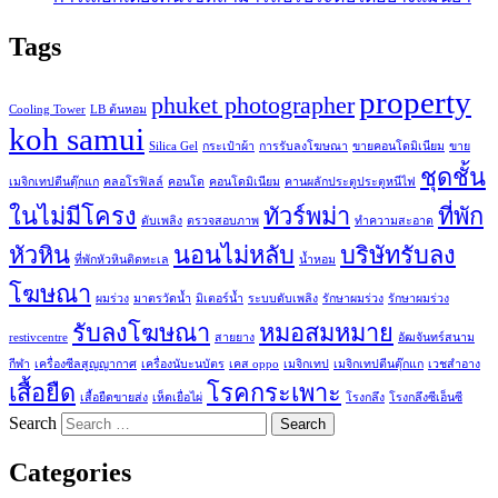
Tags
property
phuket photographer
Cooling Tower
LB ต้นหอม
koh samui
Silica Gel
กระเป๋าผ้า
การรับลงโฆษณา
ขายคอนโดมิเนียม
ขาย
ชุดชั้น
เมจิกเทปตีนตุ๊กแก
คลอโรฟิลล์
คอนโด
คอนโดมิเนียม
คานผลักประตูประตูหนีไฟ
ในไม่มีโครง
ทัวร์พม่า
ที่พัก
ดับเพลิง
ตรวจสอบภาพ
ทำความสะอาด
หัวหิน
นอนไม่หลับ
บริษัทรับลง
ที่พักหัวหินติดทะเล
น้ำหอม
โฆษณา
ผมร่วง
มาตรวัดน้ำ
มิเตอร์น้ำ
ระบบดับเพลิง
รักษาผมร่วง
รักษาผมร่วง
รับลงโฆษณา
หมอสมหมาย
restivcentre
สายยาง
อัฒจันทร์สนาม
กีฬา
เครื่องซีลสูญญากาศ
เครื่องนับะนบัตร
เคส oppo
เมจิกเทป
เมจิกเทปตีนตุ๊กแก
เวชสำอาง
เสื้อยืด
โรคกระเพาะ
เสื้อยืดขายส่ง
เห็ดเยื่อไผ่
โรงกลึง
โรงกลึงซีเอ็นซี
Search
Categories