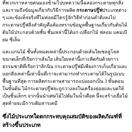
ที่พวกเราหลายคนมองข้ามไปบทความนี้ฉลองกระดาษทุกสิ่ง
และรวมถึงข้อมูลเกี่ยวกับวิธีการผลิต
กระดาษปรู๊ฟ
ประเภทต่าง
ๆ และข้อเท็จจริงที่ไม่ค่อยมีใครรู้จักวิธีทำก่อนดำดิ่งลงไป
กระดาษปรู๊ฟสิ่งสำคัญคือต้องทราบข้อมูลพื้นฐานเกี่ยวกับต้นไม้
ต้นไม้ประกอบด้วยชั้น ชั้นเหล่านี้ได้แก่ เปลือกไม้ ฟลอม แคมเบี
ยม ซีเล็ม
และแก่นไม้ ชั้นทั้งหมดเหล่านี้ประกอบด้วยเส้นใยเซลลูโลส
ขนาดเล็กที่เรียกว่าเส้นใย เส้นใยเหล่านี้เกาะติดกันด้วยกาว
ธรรมชาติที่เรียกว่าลิกนิน กระดาษปรู๊ฟมีเพียงการเก็บเกี่ยวและ
แยกสิ่งเหล่านี้เท่านั้นที่เราจะสามารถทำกระดาษได้ในรูปแบบ
พื้นฐานที่สุด การผลิตกระดาษสามารถแบ่งออกเป็น 3 ขั้นตอน
ในขั้นต้น ไม้กระดาษปรู๊ฟจะถูกวางลงในเครื่องย่อยและบดให้
เป็นชิ้นเล็กๆ จากนั้นนำเศษไม้ไปต้มในน้ำเดือด นี้จะสร้างเยื่อไม้
สุดท้ายจะมีการเติมสารเคมี
ซึ่งไม้ประเภทใดตกกระทบคุณสมบัติของผลิตภัณฑ์ที่
สร้างขึ้นประเภท