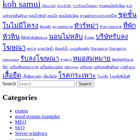
koh samui
Silica Gel
กระเป๋าผ้า
การรับลงโฆษณา
ขายคอนโดมิเนียม
ขาย
ชุดชั้น
เมจิกเทปตีนตุ๊กแก
คลอโรฟิลล์
คอนโด
คอนโดมิเนียม
คานผลักประตูประตูหนีไฟ
ในไม่มีโครง
ทัวร์พม่า
ที่พัก
ดับเพลิง
ตรวจสอบภาพ
ทำความสะอาด
หัวหิน
นอนไม่หลับ
บริษัทรับลง
ที่พักหัวหินติดทะเล
น้ำหอม
โฆษณา
ผมร่วง
มาตรวัดน้ำ
มิเตอร์น้ำ
ระบบดับเพลิง
รักษาผมร่วง
รักษาผมร่วง
รับลงโฆษณา
หมอสมหมาย
restivcentre
สายยาง
อัฒจันทร์สนาม
กีฬา
เครื่องซีลสูญญากาศ
เครื่องนับะนบัตร
เคส oppo
เมจิกเทป
เมจิกเทปตีนตุ๊กแก
เวชสำอาง
เสื้อยืด
โรคกระเพาะ
เสื้อยืดขายส่ง
เห็ดเยื่อไผ่
โรงกลึง
โรงกลึงซีเอ็นซี
Search
Categories
exness
good resume examples
MEO
SEO
Server windows