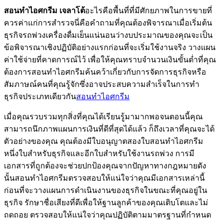
สอนทำไอศกรีม เจลาโต้
อะไรคือพื้นที่ที่มีศักยภาพในการขายที่
ควรค่าแก่การสำรวจนี่คือคำถามที่คุณต้องพิจารณาเมื่อเริ่มต้น
ธุรกิจรถพ่วงเครื่องดื่มเย็นแน่นอนว่างบประมาณของคุณจะเป็น
ข้อพิจารณาเชิงปฏิบัติอย่างแรกก่อนที่จะเริ่มใช้งานจริง วางแผน
ค่าใช้จ่ายที่คาดการณ์ไว้ เพื่อให้คุณทราบจำนวนเงินขั้นต่ำที่คุณ
ต้องการสอนทำไอศกรีมค้นคว้าเกี่ยวกับการจัดการธุรกิจหรือ
สัมภาษณ์คนที่คุณรู้จักซึ่งอาจประสบความสำเร็จในการทำ
ธุรกิจประเภทเดียวกัน
สอนทำไอศกรีม
เมื่อคุณรวบรวมทุกสิ่งที่คุณได้เรียนรู้มามากพอจนตอนนี้คุณ
สามารถนึกภาพแผนการเงินที่ดีที่สุดได้แล้ว ก็ถึงเวลาที่คุณจะได้
ตัวอย่างของคุณ คุณต้องมีใบอนุญาตสองใบสอนทำไอศกรีม
หนึ่งใบสำหรับธุรกิจและอีกใบสำหรับใช้งานรถพ่วง การมี
เอกสารที่ถูกต้องจะช่วยปกป้องคุณจากปัญหาทางกฎหมายดัง
นั้นสอนทำไอศกรีมตรวจสอบให้แน่ใจว่าคุณมีเอกสารเหล่านี้
ก่อนที่จะวางแผนการดำเนินงานของธุรกิจในขณะที่คุณอยู่ใน
ธุรกิจ รักษาชื่อเสียงที่ดีเพื่อให้ฐานลูกค้าของคุณเติบโตและไม่
ถดถอย ตรวจสอบให้แน่ใจว่าคุณปฏิบัติตามมาตรฐานที่กำหนด