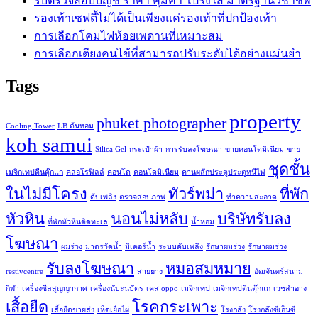
รับตรวจสอบบัญชี ราคา คุ้มค่า โปร่งใส มาตรฐานวิชาชีพ
รองเท้าเซฟตี้ไม่ได้เป็นเพียงแค่รองเท้าที่ปกป้องเท้า
การเลือกโคมไฟห้อยเพดานที่เหมาะสม
การเลือกเตียงคนไข้ที่สามารถปรับระดับได้อย่างแม่นยำ
Tags
property
phuket photographer
Cooling Tower
LB ต้นหอม
koh samui
Silica Gel
กระเป๋าผ้า
การรับลงโฆษณา
ขายคอนโดมิเนียม
ขาย
ชุดชั้น
เมจิกเทปตีนตุ๊กแก
คลอโรฟิลล์
คอนโด
คอนโดมิเนียม
คานผลักประตูประตูหนีไฟ
ในไม่มีโครง
ทัวร์พม่า
ที่พัก
ดับเพลิง
ตรวจสอบภาพ
ทำความสะอาด
หัวหิน
นอนไม่หลับ
บริษัทรับลง
ที่พักหัวหินติดทะเล
น้ำหอม
โฆษณา
ผมร่วง
มาตรวัดน้ำ
มิเตอร์น้ำ
ระบบดับเพลิง
รักษาผมร่วง
รักษาผมร่วง
รับลงโฆษณา
หมอสมหมาย
restivcentre
สายยาง
อัฒจันทร์สนาม
กีฬา
เครื่องซีลสูญญากาศ
เครื่องนับะนบัตร
เคส oppo
เมจิกเทป
เมจิกเทปตีนตุ๊กแก
เวชสำอาง
เสื้อยืด
โรคกระเพาะ
เสื้อยืดขายส่ง
เห็ดเยื่อไผ่
โรงกลึง
โรงกลึงซีเอ็นซี