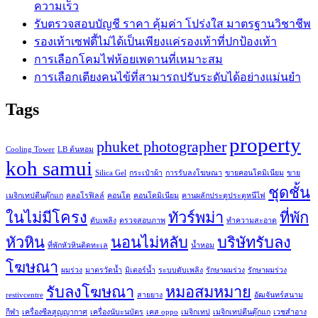
ความเร็ว
รับตรวจสอบบัญชี ราคา คุ้มค่า โปร่งใส มาตรฐานวิชาชีพ
รองเท้าเซฟตี้ไม่ได้เป็นเพียงแค่รองเท้าที่ปกป้องเท้า
การเลือกโคมไฟห้อยเพดานที่เหมาะสม
การเลือกเตียงคนไข้ที่สามารถปรับระดับได้อย่างแม่นยำ
Tags
property
phuket photographer
Cooling Tower
LB ต้นหอม
koh samui
Silica Gel
กระเป๋าผ้า
การรับลงโฆษณา
ขายคอนโดมิเนียม
ขาย
ชุดชั้น
เมจิกเทปตีนตุ๊กแก
คลอโรฟิลล์
คอนโด
คอนโดมิเนียม
คานผลักประตูประตูหนีไฟ
ในไม่มีโครง
ทัวร์พม่า
ที่พัก
ดับเพลิง
ตรวจสอบภาพ
ทำความสะอาด
หัวหิน
นอนไม่หลับ
บริษัทรับลง
ที่พักหัวหินติดทะเล
น้ำหอม
โฆษณา
ผมร่วง
มาตรวัดน้ำ
มิเตอร์น้ำ
ระบบดับเพลิง
รักษาผมร่วง
รักษาผมร่วง
รับลงโฆษณา
หมอสมหมาย
restivcentre
สายยาง
อัฒจันทร์สนาม
กีฬา
เครื่องซีลสูญญากาศ
เครื่องนับะนบัตร
เคส oppo
เมจิกเทป
เมจิกเทปตีนตุ๊กแก
เวชสำอาง