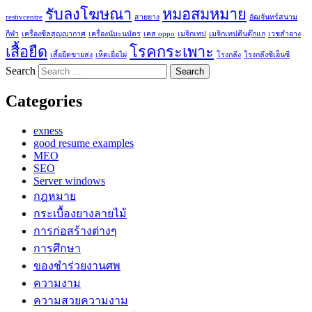
รับลงโฆษณา
หมอสมหมาย
restivcentre
สายยาง
อัฒจันทร์สนาม
กีฬา
เครื่องซีลสูญญากาศ
เครื่องนับะนบัตร
เคส oppo
เมจิกเทป
เมจิกเทปตีนตุ๊กแก
เวชสำอาง
เสื้อยืด
โรคกระเพาะ
เสื้อยืดขายส่ง
เห็ดเยื่อไผ่
โรงกลึง
โรงกลึงซีเอ็นซี
Search
Categories
exness
good resume examples
MEO
SEO
Server windows
กฎหมาย
กระเบื้องยางลายไม้
การก่อสร้างต่างๆ
การศึกษา
ของชำร่วยงานศพ
ความงาม
ความสวยความงาม