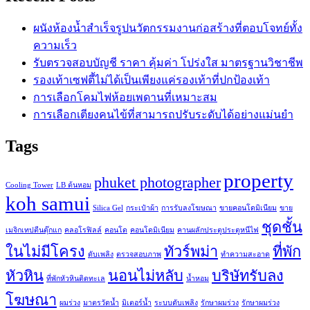
ผนังห้องน้ำสำเร็จรูปนวัตกรรมงานก่อสร้างที่ตอบโจทย์ทั้ง
ความเร็ว
รับตรวจสอบบัญชี ราคา คุ้มค่า โปร่งใส มาตรฐานวิชาชีพ
รองเท้าเซฟตี้ไม่ได้เป็นเพียงแค่รองเท้าที่ปกป้องเท้า
การเลือกโคมไฟห้อยเพดานที่เหมาะสม
การเลือกเตียงคนไข้ที่สามารถปรับระดับได้อย่างแม่นยำ
Tags
property
phuket photographer
Cooling Tower
LB ต้นหอม
koh samui
Silica Gel
กระเป๋าผ้า
การรับลงโฆษณา
ขายคอนโดมิเนียม
ขาย
ชุดชั้น
เมจิกเทปตีนตุ๊กแก
คลอโรฟิลล์
คอนโด
คอนโดมิเนียม
คานผลักประตูประตูหนีไฟ
ในไม่มีโครง
ทัวร์พม่า
ที่พัก
ดับเพลิง
ตรวจสอบภาพ
ทำความสะอาด
หัวหิน
นอนไม่หลับ
บริษัทรับลง
ที่พักหัวหินติดทะเล
น้ำหอม
โฆษณา
ผมร่วง
มาตรวัดน้ำ
มิเตอร์น้ำ
ระบบดับเพลิง
รักษาผมร่วง
รักษาผมร่วง