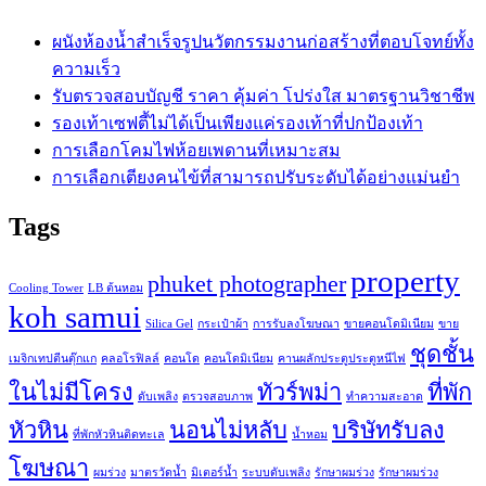
ผนังห้องน้ำสำเร็จรูปนวัตกรรมงานก่อสร้างที่ตอบโจทย์ทั้ง
ความเร็ว
รับตรวจสอบบัญชี ราคา คุ้มค่า โปร่งใส มาตรฐานวิชาชีพ
รองเท้าเซฟตี้ไม่ได้เป็นเพียงแค่รองเท้าที่ปกป้องเท้า
การเลือกโคมไฟห้อยเพดานที่เหมาะสม
การเลือกเตียงคนไข้ที่สามารถปรับระดับได้อย่างแม่นยำ
Tags
property
phuket photographer
Cooling Tower
LB ต้นหอม
koh samui
Silica Gel
กระเป๋าผ้า
การรับลงโฆษณา
ขายคอนโดมิเนียม
ขาย
ชุดชั้น
เมจิกเทปตีนตุ๊กแก
คลอโรฟิลล์
คอนโด
คอนโดมิเนียม
คานผลักประตูประตูหนีไฟ
ในไม่มีโครง
ทัวร์พม่า
ที่พัก
ดับเพลิง
ตรวจสอบภาพ
ทำความสะอาด
หัวหิน
นอนไม่หลับ
บริษัทรับลง
ที่พักหัวหินติดทะเล
น้ำหอม
โฆษณา
ผมร่วง
มาตรวัดน้ำ
มิเตอร์น้ำ
ระบบดับเพลิง
รักษาผมร่วง
รักษาผมร่วง