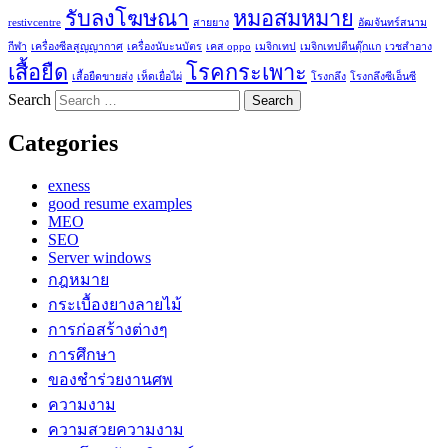
รับลงโฆษณา
หมอสมหมาย
restivcentre
สายยาง
อัฒจันทร์สนาม
กีฬา
เครื่องซีลสูญญากาศ
เครื่องนับะนบัตร
เคส oppo
เมจิกเทป
เมจิกเทปตีนตุ๊กแก
เวชสำอาง
เสื้อยืด
โรคกระเพาะ
เสื้อยืดขายส่ง
เห็ดเยื่อไผ่
โรงกลึง
โรงกลึงซีเอ็นซี
Search
Categories
exness
good resume examples
MEO
SEO
Server windows
กฎหมาย
กระเบื้องยางลายไม้
การก่อสร้างต่างๆ
การศึกษา
ของชำร่วยงานศพ
ความงาม
ความสวยความงาม