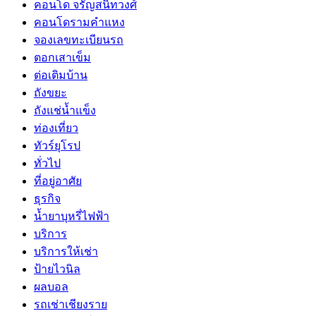
คอนโด จรัญสนิทวงศ์
คอนโดรามคำแหง
จองเลขทะเบียนรถ
ตอกเสาเข็ม
ต่อเติมบ้าน
ถังขยะ
ถังแช่น้ำแข็ง
ท่องเที่ยว
ทัวร์ยุโรป
ทั่วไป
ที่อยู่อาศัย
ธุรกิจ
น้ำยาบุหรี่ไฟฟ้า
บริการ
บริการให้เช่า
ป้ายไวนิล
ผลบอล
รถเช่าเชียงราย