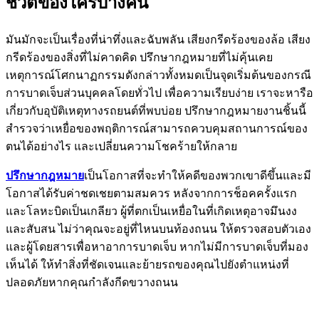
ชีวิตของใครบางคน
มันมักจะเป็นเรื่องที่น่าทึ่งและฉับพลัน เสียงกรีดร้องของล้อ เสียง
กรีดร้องของสิ่งที่ไม่คาดคิด ปรึกษากฎหมายที่ไม่คุ้นเคย
เหตุการณ์โศกนาฏกรรมดังกล่าวทั้งหมดเป็นจุดเริ่มต้นของกรณี
การบาดเจ็บส่วนบุคคลโดยทั่วไป เพื่อความเรียบง่าย เราจะหารือ
เกี่ยวกับอุบัติเหตุทางรถยนต์ที่พบบ่อย ปรึกษากฎหมายงานชิ้นนี้
สำรวจว่าเหยื่อของพฤติการณ์สามารถควบคุมสถานการณ์ของ
ตนได้อย่างไร และเปลี่ยนความโชคร้ายให้กลาย
ปรึกษากฎหมาย
เป็นโอกาสที่จะทำให้คดีของพวกเขาดีขึ้นและมี
โอกาสได้รับค่าชดเชยตามสมควร หลังจากการช็อคครั้งแรก
และโลหะบิดเป็นเกลียว ผู้ที่ตกเป็นเหยื่อในที่เกิดเหตุอาจมึนงง
และสับสน ไม่ว่าคุณจะอยู่ที่ไหนบนท้องถนน ให้ตรวจสอบตัวเอง
และผู้โดยสารเพื่อหาอาการบาดเจ็บ หากไม่มีการบาดเจ็บที่มอง
เห็นได้ ให้ทำสิ่งที่ชัดเจนและย้ายรถของคุณไปยังตำแหน่งที่
ปลอดภัยหากคุณกำลังกีดขวางถนน