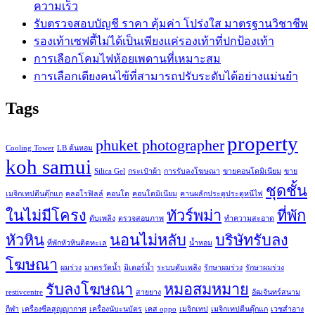
ความเร็ว
รับตรวจสอบบัญชี ราคา คุ้มค่า โปร่งใส มาตรฐานวิชาชีพ
รองเท้าเซฟตี้ไม่ได้เป็นเพียงแค่รองเท้าที่ปกป้องเท้า
การเลือกโคมไฟห้อยเพดานที่เหมาะสม
การเลือกเตียงคนไข้ที่สามารถปรับระดับได้อย่างแม่นยำ
Tags
property
phuket photographer
Cooling Tower
LB ต้นหอม
koh samui
Silica Gel
กระเป๋าผ้า
การรับลงโฆษณา
ขายคอนโดมิเนียม
ขาย
ชุดชั้น
เมจิกเทปตีนตุ๊กแก
คลอโรฟิลล์
คอนโด
คอนโดมิเนียม
คานผลักประตูประตูหนีไฟ
ในไม่มีโครง
ทัวร์พม่า
ที่พัก
ดับเพลิง
ตรวจสอบภาพ
ทำความสะอาด
หัวหิน
นอนไม่หลับ
บริษัทรับลง
ที่พักหัวหินติดทะเล
น้ำหอม
โฆษณา
ผมร่วง
มาตรวัดน้ำ
มิเตอร์น้ำ
ระบบดับเพลิง
รักษาผมร่วง
รักษาผมร่วง
รับลงโฆษณา
หมอสมหมาย
restivcentre
สายยาง
อัฒจันทร์สนาม
กีฬา
เครื่องซีลสูญญากาศ
เครื่องนับะนบัตร
เคส oppo
เมจิกเทป
เมจิกเทปตีนตุ๊กแก
เวชสำอาง