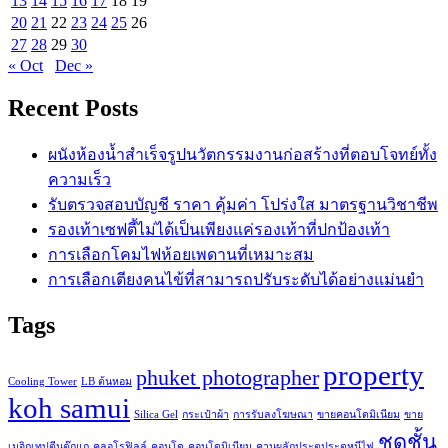
13
14
15
16
17
18
19
20
21
22
23
24
25
26
27
28
29
30
« Oct
Dec »
Recent Posts
ผนังห้องน้ำสำเร็จรูปนวัตกรรมงานก่อสร้างที่ตอบโจทย์ทั้ง
ความเร็ว
รับตรวจสอบบัญชี ราคา คุ้มค่า โปร่งใส มาตรฐานวิชาชีพ
รองเท้าเซฟตี้ไม่ได้เป็นเพียงแค่รองเท้าที่ปกป้องเท้า
การเลือกโคมไฟห้อยเพดานที่เหมาะสม
การเลือกเตียงคนไข้ที่สามารถปรับระดับได้อย่างแม่นยำ
Tags
property
phuket photographer
Cooling Tower
LB ต้นหอม
koh samui
Silica Gel
กระเป๋าผ้า
การรับลงโฆษณา
ขายคอนโดมิเนียม
ขาย
ชุดชั้น
เมจิกเทปตีนตุ๊กแก
คลอโรฟิลล์
คอนโด
คอนโดมิเนียม
คานผลักประตูประตูหนีไฟ