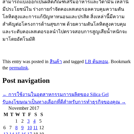
สามารถแบ่งออกเป็นผลิตภัณฑ์เสริมอาหารและวิตามิน เหล่านี้
มีประโยชน์ใน ร่างกายกำจัดคอเลสเตอรอลควบคุมความดัน
โลหิตสูงและการแก้ปัญหาหนอนและปรสิต สิ่งเหล่านี้มีความ
สำคัญต่อโครงการด้านสุขภาพ ด้วยความดันโลหิตสูงควบคุม
และระดับคอเลสเตอรอลนำไปตรวจสอบการสูญเสียน้ำหนักจะ
มาโดยอัตโนมัติ
This entry was posted in
สินค้า
and tagged
LB ต้นหอม
. Bookmark
the
permalink
.
Post navigation
←
การใช้งานในอุตสาหกรรมการผลิตของ Silica Gel
รับลงโฆษณาเป็นทางเลือกที่ดีสำหรับการทำธุรกิจของคุณ
→
November 2017
M
T
W
T
F
S
S
1
2
3
4
5
6
7
8
9
10
11
12