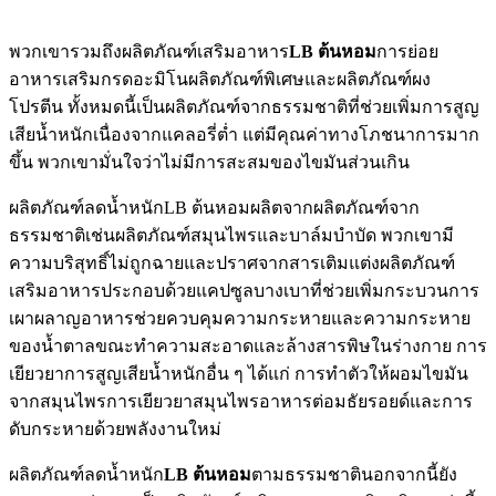
พวกเขารวมถึงผลิตภัณฑ์เสริมอาหาร
LB
ต้นหอม
การย่อย
อาหารเสริมกรดอะมิโนผลิตภัณฑ์พิเศษและผลิตภัณฑ์ผง
โปรตีน ทั้งหมดนี้เป็นผลิตภัณฑ์จากธรรมชาติที่ช่วยเพิ่มการสูญ
เสียน้ำหนักเนื่องจากแคลอรี่ต่ำ แต่มีคุณค่าทางโภชนาการมาก
ขึ้น พวกเขามั่นใจว่าไม่มีการสะสมของไขมันส่วนเกิน
ผลิตภัณฑ์ลดน้ำหนักLB ต้นหอมผลิตจากผลิตภัณฑ์จาก
ธรรมชาติเช่นผลิตภัณฑ์สมุนไพรและบาล์มบำบัด พวกเขามี
ความบริสุทธิ์ไม่ถูกฉายและปราศจากสารเติมแต่งผลิตภัณฑ์
เสริมอาหารประกอบด้วยแคปซูลบางเบาที่ช่วยเพิ่มกระบวนการ
เผาผลาญอาหารช่วยควบคุมความกระหายและความกระหาย
ของน้ำตาลขณะทำความสะอาดและล้างสารพิษในร่างกาย การ
เยียวยาการสูญเสียน้ำหนักอื่น ๆ ได้แก่ การทำตัวให้ผอมไขมัน
จากสมุนไพรการเยียวยาสมุนไพรอาหารต่อมธัยรอยด์และการ
ดับกระหายด้วยพลังงานใหม่
ผลิตภัณฑ์ลดน้ำหนัก
LB
ต้นหอม
ตามธรรมชาตินอกจากนี้ยัง