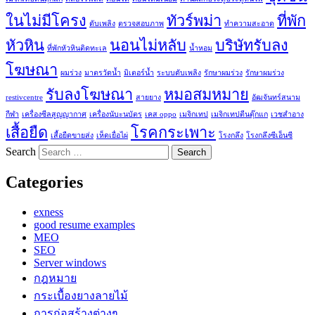
ในไม่มีโครง
ทัวร์พม่า
ที่พัก
ดับเพลิง
ตรวจสอบภาพ
ทำความสะอาด
หัวหิน
นอนไม่หลับ
บริษัทรับลง
ที่พักหัวหินติดทะเล
น้ำหอม
โฆษณา
ผมร่วง
มาตรวัดน้ำ
มิเตอร์น้ำ
ระบบดับเพลิง
รักษาผมร่วง
รักษาผมร่วง
รับลงโฆษณา
หมอสมหมาย
restivcentre
สายยาง
อัฒจันทร์สนาม
กีฬา
เครื่องซีลสูญญากาศ
เครื่องนับะนบัตร
เคส oppo
เมจิกเทป
เมจิกเทปตีนตุ๊กแก
เวชสำอาง
เสื้อยืด
โรคกระเพาะ
เสื้อยืดขายส่ง
เห็ดเยื่อไผ่
โรงกลึง
โรงกลึงซีเอ็นซี
Search
Categories
exness
good resume examples
MEO
SEO
Server windows
กฎหมาย
กระเบื้องยางลายไม้
การก่อสร้างต่างๆ