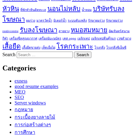
หัวหิน
นอนไม่หลับ
บริษัทรับลง
ที่พักหัวหินติดทะเล
น้ำหอม
โฆษณา
ผมร่วง
มาตรวัดน้ำ
มิเตอร์น้ำ
ระบบดับเพลิง
รักษาผมร่วง
รักษาผมร่วง
รับลงโฆษณา
หมอสมหมาย
restivcentre
สายยาง
อัฒจันทร์สนาม
กีฬา
เครื่องซีลสูญญากาศ
เครื่องนับะนบัตร
เคส oppo
เมจิกเทป
เมจิกเทปตีนตุ๊กแก
เวชสำอาง
เสื้อยืด
โรคกระเพาะ
เสื้อยืดขายส่ง
เห็ดเยื่อไผ่
โรงกลึง
โรงกลึงซีเอ็นซี
Search
Categories
exness
good resume examples
MEO
SEO
Server windows
กฎหมาย
กระเบื้องยางลายไม้
การก่อสร้างต่างๆ
การศึกษา