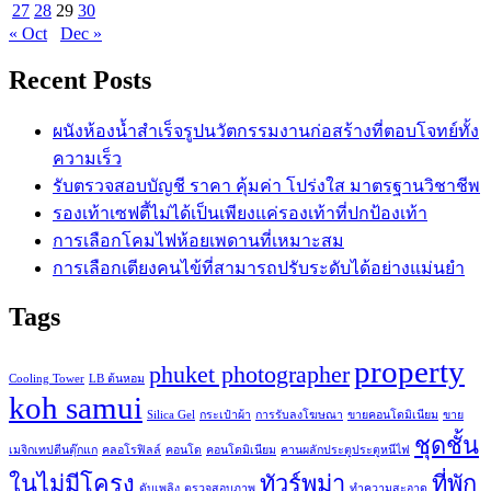
27
28
29
30
« Oct
Dec »
Recent Posts
ผนังห้องน้ำสำเร็จรูปนวัตกรรมงานก่อสร้างที่ตอบโจทย์ทั้ง
ความเร็ว
รับตรวจสอบบัญชี ราคา คุ้มค่า โปร่งใส มาตรฐานวิชาชีพ
รองเท้าเซฟตี้ไม่ได้เป็นเพียงแค่รองเท้าที่ปกป้องเท้า
การเลือกโคมไฟห้อยเพดานที่เหมาะสม
การเลือกเตียงคนไข้ที่สามารถปรับระดับได้อย่างแม่นยำ
Tags
property
phuket photographer
Cooling Tower
LB ต้นหอม
koh samui
Silica Gel
กระเป๋าผ้า
การรับลงโฆษณา
ขายคอนโดมิเนียม
ขาย
ชุดชั้น
เมจิกเทปตีนตุ๊กแก
คลอโรฟิลล์
คอนโด
คอนโดมิเนียม
คานผลักประตูประตูหนีไฟ
ในไม่มีโครง
ทัวร์พม่า
ที่พัก
ดับเพลิง
ตรวจสอบภาพ
ทำความสะอาด