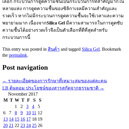
เลือก กระบวนการดูดความชื้นเป็นกระบวนการที่สำคัญมากใน
หลายแห่ง การดูดความชื้นของซิลิกาเจลมีความสำคัญและ
รวดเร็ว หากไม่มีกระบวนการดูดความชื้นจะใช้เวลาและความ
พยายามมาก เนื่องจาก
Silica Gel
มีความสามารถในการดูดซับ
ความชื้นได้อย่างรวดเร็วจึงเป็นตัวเลือกที่ดีที่สุดสำหรับ
กระบวนการนี้
This entry was posted in
สินค้า
and tagged
Silica Gel
. Bookmark
the
permalink
.
Post navigation
←
รายละเอียดของการรักษาที่เหมาะสมของแต่ละคน
LB ต้นหอม ประโยชน์ของสารสกัดจากธรรมชาติ
→
November 2017
M
T
W
T
F
S
S
1
2
3
4
5
6
7
8
9
10
11
12
13
14
15
16
17
18
19
20
21
22
23
24
25
26