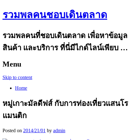
รวมพลคนชอบเดินตลาด
รวมพลคนที่ชอบเดินตลาด เพื่อหาข้อมูล
สินค้า และบริการ ที่นี่มีไกด์ไลน์เพียบ …
Menu
Skip to content
Home
หมู่เกาะมัลดีฟส์ กับการท่องเที่ยวแสนโร
แมนติก
Posted on
2014/21/01
by
admin