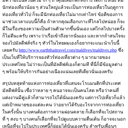
มีความเป็นส่วนตัวมาก ๆ ถ้าคุณเลือกพักที่เกาะใดเกาะหนึ่ง ที่มี
นักท่องเที่ยวน้อย ๆ ส่วนใหญ่แล้วจะเป็นการท่องเที่ยวในฤดูการ
ท่องเที่ยวทั่วไป ก็จะมีนักท่องเที่ยวไม่มากเท่าไหร่ ข้อดีของการ
มาช่วงเวลาแบบนี้ก็คือ ถ้าหากคุณเลือกเกาะที่ไกลไปหน่อย ก็จะ
มีในเรื่องของความเป็นส่วนตัวมากขึ้นนั่นเอง แต่ไกลไปบางครั้ง
ก็ไม่ดีนะครับ เพราะว่าเรือเข้าถึงยากนั่นเอง และหากถ้าสนใจจะ
จองไปมัลดีฟส์จริง ๆ ทัวร์ในไทยผมเองก็อยากจะแนะนำเว็บนี้
เลยครับ
http://www.earththaitravel.com/maldives/maldives.php
ซึ่ง
เป็นเว็บที่ให้บริการจองทัวร์ท่องเที่ยวต่าง ๆ มากมายของ
ประเทศไทย ไม่ว่าจะเป็นที่มัลดีฟส์เองก็ตามที ที่นี่ก็มีข้อมูลต่าง
ๆ พร้อมให้บริการกันอย่างเนืองแน่นเลยทีเดียวนั่นเองครับ
สรุปบทสุดท้ายแห่งการท่องเที่ยวที่แสนจะโรแมนติกที่ประเทศ
มัลดีฟส์นั้น เชื่อว่าหลาย ๆ คนอาจจะเป็นคนโสด หรือว่าคนที่
แต่งงานมีคู่แล้วก็สามารถไปได้นั่นเองครับ แต่การไปเที่ยวก็แล้ว
แต่เป้าหมายของแต่ละคน ว่าอยากได้รับอะไรจากการท่องเที่ยว
ในครั้งนั้น บางคนต้องการความผ่อนคลาย ก็เลือกที่จะไปสถาน
ที่ ๆ สงบ ๆ บางคนก็เลือกที่จะไปดูแบบความตื่นเต้น ก็อาจจะนอก
เหนือที่จะไปในประเทศนี้ก็ย่อมได้นั่นเองครับ สำหรับเพื่อนๆ