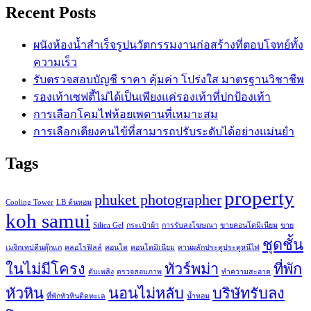
Recent Posts
ผนังห้องน้ำสำเร็จรูปนวัตกรรมงานก่อสร้างที่ตอบโจทย์ทั้ง
ความเร็ว
รับตรวจสอบบัญชี ราคา คุ้มค่า โปร่งใส มาตรฐานวิชาชีพ
รองเท้าเซฟตี้ไม่ได้เป็นเพียงแค่รองเท้าที่ปกป้องเท้า
การเลือกโคมไฟห้อยเพดานที่เหมาะสม
การเลือกเตียงคนไข้ที่สามารถปรับระดับได้อย่างแม่นยำ
Tags
property
phuket photographer
Cooling Tower
LB ต้นหอม
koh samui
Silica Gel
กระเป๋าผ้า
การรับลงโฆษณา
ขายคอนโดมิเนียม
ขาย
ชุดชั้น
เมจิกเทปตีนตุ๊กแก
คลอโรฟิลล์
คอนโด
คอนโดมิเนียม
คานผลักประตูประตูหนีไฟ
ในไม่มีโครง
ทัวร์พม่า
ที่พัก
ดับเพลิง
ตรวจสอบภาพ
ทำความสะอาด
หัวหิน
นอนไม่หลับ
บริษัทรับลง
ที่พักหัวหินติดทะเล
น้ำหอม