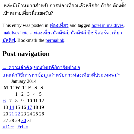
หล่ะมีเป้าหมายสำหรับการท่องเที่ยวแล้วหรือยัง ถ้ายัง ต้องตั้ง
เป้าหมายเดี๋ยวนี้เลยครับ?
This entry was posted in
ท่องเที่ยว
and tagged
hotel in maldives
,
maldives hotels
,
ท่องเที่ยวมัลดีฟส์
,
มัลดีฟส์ บีช รีสอร์ท
,
เที่ยว
มัลดีฟ
. Bookmark the
permalink
.
Post navigation
←
ความสำคัญของบัตรคีย์การ์ดต่าง ๆ
แนะนำวิธีการหาข้อมูลสำหรับการท่องเที่ยวที่ประเทศพม่า
→
January 2014
M
T
W
T
F
S
S
1
2
3
4
5
6
7
8
9
10
11
12
13
14
15
16
17
18
19
20
21
22
23
24
25
26
27
28
29
30
31
« Dec
Feb »