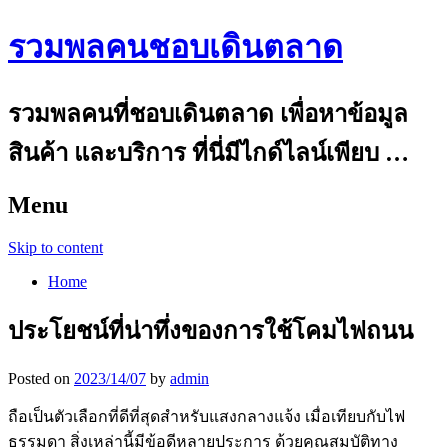
รวมพลคนชอบเดินตลาด
รวมพลคนที่ชอบเดินตลาด เพื่อหาข้อมูล
สินค้า และบริการ ที่นี่มีไกด์ไลน์เพียบ …
Menu
Skip to content
Home
ประโยชน์ที่น่าทึ่งของการใช้โคมไฟถนน
Posted on
2023/14/07
by
admin
ถือเป็นตัวเลือกที่ดีที่สุดสำหรับแสงกลางแจ้ง เมื่อเทียบกับไฟ
ธรรมดา สิ่งเหล่านี้มีข้อดีหลายประการ ด้วยคุณสมบัติทาง