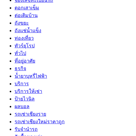
จองเลขทะเบียนรถ
ตอกเสาเข็ม
ต่อเติมบ้าน
ถังขยะ
ถังแช่น้ำแข็ง
ท่องเที่ยว
ทัวร์ยุโรป
ทั่วไป
ที่อยู่อาศัย
ธุรกิจ
น้ำยาบุหรี่ไฟฟ้า
บริการ
บริการให้เช่า
ป้ายไวนิล
ผลบอล
รถเช่าเชียงราย
รถเช่าเชียงใหม่ราคาถูก
รับจำนำรถ