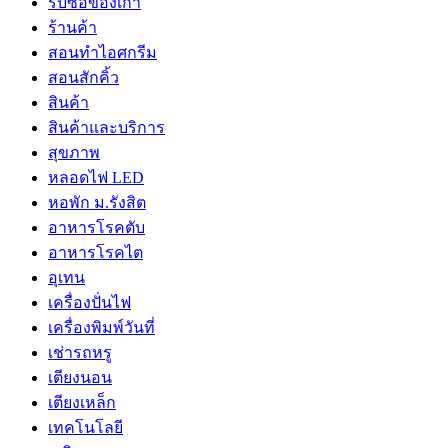
รับซื้อของเก่า
ร้านค้า
สอนทำไอศกรีม
สอนสักคิ้ว
สินค้า
สินค้าและบริการ
สุขภาพ
หลอดไฟ LED
หอพัก ม.รังสิต
อาหารโรคตับ
อาหารโรคไต
อุเทน
เครื่องปั่นไฟ
เครื่องพิมพ์วันที่
เช่ารถหรู
เตียงนอน
เตียงเหล็ก
เทคโนโลยี