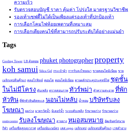
ความเร็ว
รับตรวจสอบบัญชี ราคา คุ้มค่า โปร่งใส มาตรฐานวิชาชีพ
รองเท้าเซฟตี้ไม่ได้เป็นเพียงแค่รองเท้าที่ปกป้องเท้า
การเลือกโคมไฟห้อยเพดานที่เหมาะสม
การเลือกเตียงคนไข้ที่สามารถปรับระดับได้อย่างแม่นยำ
Tags
property
phuket photographer
Cooling Tower
LB ต้นหอม
koh samui
Silica Gel
กระเป๋าผ้า
การรับลงโฆษณา
ขายคอนโดมิเนียม
ขาย
ชุดชั้น
เมจิกเทปตีนตุ๊กแก
คลอโรฟิลล์
คอนโด
คอนโดมิเนียม
คานผลักประตูประตูหนีไฟ
ในไม่มีโครง
ทัวร์พม่า
ที่พัก
ดับเพลิง
ตรวจสอบภาพ
ทำความสะอาด
หัวหิน
นอนไม่หลับ
บริษัทรับลง
ที่พักหัวหินติดทะเล
น้ำหอม
โฆษณา
ผมร่วง
มาตรวัดน้ำ
มิเตอร์น้ำ
ระบบดับเพลิง
รักษาผมร่วง
รักษาผมร่วง
รับลงโฆษณา
หมอสมหมาย
restivcentre
สายยาง
อัฒจันทร์สนาม
กีฬา
เครื่องซีลสูญญากาศ
เครื่องนับะนบัตร
เคส oppo
เมจิกเทป
เมจิกเทปตีนตุ๊กแก
เวชสำอาง