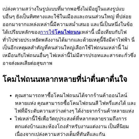
เปล่งความสว่างในรูปแบบที่มากพอซึ่งไม่มีอยู่ในแสงรูปแบ
บอื่นๆ ยังเป็นทิศทางและใช้ในเมืองและถนนส่วนใหญ่ ที่ปล่อย
ออกมาจากแหล่งเหล่านี้มีความสม่ำเสมอ และนี่เป็นหนึ่งในข้อ
ได้เปรียบหลักของ
การใช้
โคมไฟถนน
เหล่านี้ เมื่อเทียบกับไฟ
ทั่วไปช่วยประหยัดพลังงานได้มากและด้วยเหตุนี้จึงมีค่าไฟฟ้า นี่
เป็นอีกเหตุผลสำคัญที่คนส่วนใหญ่เลือกใช้ไฟถนนเหล่านี้ ไม่
เหมือนกับไฟถนนอื่นๆ ไฟเหล่านี้ไม่มีสารปรอทและสารตะกั่วซึ่ง
อาจส่งผลเสียต่อสุขภาพ
โคมไฟถนนหลากหลายที่น่าตื่นตาตื่นใจ
คุณสามารถหาซื้อโคมไฟถนนได้จากร้านค้าออนไลน์
หลายแห่ง คุณสามารถซื้อโคมไฟถนนสี ไฟหรี่แสงได้ และ
ไฟที่มีระดับความสว่างต่างๆ ได้ง่ายจากร้านค้าหลายแห่ง
ไฟเหล่านี้ใช้เพื่อวัตถุประสงค์ที่หลากหลายรวมถึงการ
ตกแต่งบ้านและห้องโถงสำหรับงานแต่งงาน เป็นที่นิยม
เนื่องจากเปล่งความสว่างเต็มที่ทันทีและกัน