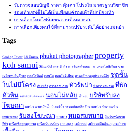
รับตรวจสอบบัญชี ราคา คุ้มค่า โปร่งใส มาตรฐานวิชาชีพ
รองเท้าเซฟตี้ไม่ได้เป็นเพียงแค่รองเท้าที่ปกป้องเท้า
การเลือกโคมไฟห้อยเพดานที่เหมาะสม
การเลือกเตียงคนไข้ที่สามารถปรับระดับได้อย่างแม่นยำ
Tags
property
phuket photographer
Cooling Tower
LB ต้นหอม
koh samui
Silica Gel
กระเป๋าผ้า
การรับลงโฆษณา
ขายคอนโดมิเนียม
ขาย
ชุดชั้น
เมจิกเทปตีนตุ๊กแก
คลอโรฟิลล์
คอนโด
คอนโดมิเนียม
คานผลักประตูประตูหนีไฟ
ในไม่มีโครง
ทัวร์พม่า
ที่พัก
ดับเพลิง
ตรวจสอบภาพ
ทำความสะอาด
หัวหิน
นอนไม่หลับ
บริษัทรับลง
ที่พักหัวหินติดทะเล
น้ำหอม
โฆษณา
ผมร่วง
มาตรวัดน้ำ
มิเตอร์น้ำ
ระบบดับเพลิง
รักษาผมร่วง
รักษาผมร่วง
รับลงโฆษณา
หมอสมหมาย
restivcentre
สายยาง
อัฒจันทร์สนาม
กีฬา
เครื่องซีลสูญญากาศ
เครื่องนับะนบัตร
เคส oppo
เมจิกเทป
เมจิกเทปตีนตุ๊กแก
เวชสำอาง