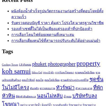
Recent Posts
ผนังห้องน้ำสำเร็จรูปนวัตกรรมงานก่อสร้างที่ตอบโจทย์ทั้ง
ความเร็ว
รับตรวจสอบบัญชี ราคา คุ้มค่า โปร่งใส มาตรฐานวิชาชีพ
รองเท้าเซฟตี้ไม่ได้เป็นเพียงแค่รองเท้าที่ปกป้องเท้า
การเลือกโคมไฟห้อยเพดานที่เหมาะสม
การเลือกเตียงคนไข้ที่สามารถปรับระดับได้อย่างแม่นยำ
Tags
property
phuket photographer
Cooling Tower
LB ต้นหอม
koh samui
Silica Gel
กระเป๋าผ้า
การรับลงโฆษณา
ขายคอนโดมิเนียม
ขาย
ชุดชั้น
เมจิกเทปตีนตุ๊กแก
คลอโรฟิลล์
คอนโด
คอนโดมิเนียม
คานผลักประตูประตูหนีไฟ
ในไม่มีโครง
ทัวร์พม่า
ที่พัก
ดับเพลิง
ตรวจสอบภาพ
ทำความสะอาด
หัวหิน
นอนไม่หลับ
บริษัทรับลง
ที่พักหัวหินติดทะเล
น้ำหอม
โฆษณา
ผมร่วง
มาตรวัดน้ำ
มิเตอร์น้ำ
ระบบดับเพลิง
รักษาผมร่วง
รักษาผมร่วง