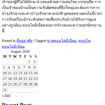
เจ้าของผู้ที่ไม่ได้มักจะนำเสนอด้วยความสนใจมากก่อนปิด การ
เป็นเจ้าของบ้านเป็นความรับผิดชอบที่ยิ่งใหญ่และต้องการการ
บำรุงรักษาและค่าบำรุงรักษาตามปกติ บุคคลหลายคนไม่มีเวลา
การเงินหรือแม้กระทั่งสุขภาพเพื่อประกันบ้านได้รับการดูแล
อย่างถูกต้อง คอนโดมิเนียมลบมากกังวลและความทุกข์ทรมาน
นี้
Posted in
ที่อยู่อาศัย
|
Tagged
ขายคอนโดมิเนียม
,
คอนโด
,
คอนโดมิเนียม
August 2026
M
T
W
T
F
S
S
1
2
3
4
5
6
7
8
9
10
11
12
13
14
15
16
17
18
19
20
21
22
23
24
25
26
27
28
29
30
31
« Apr