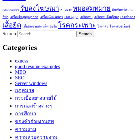
รับลงโฆษณา
หมอสมหมาย
restivcentre
สายยาง
อัฒจันทร์สนาม
กีฬา
เครื่องซีลสูญญากาศ
เครื่องนับะนบัตร
เคส oppo
เมจิกเทป
เมจิกเทปตีนตุ๊กแก
เวชสำอาง
เสื้อยืด
โรคกระเพาะ
เสื้อยืดขายส่ง
เห็ดเยื่อไผ่
โรงกลึง
โรงกลึงซีเอ็นซี
Search
Categories
exness
good resume examples
MEO
SEO
Server windows
กฎหมาย
กระเบื้องยางลายไม้
การก่อสร้างต่างๆ
การศึกษา
ของชำร่วยงานศพ
ความงาม
ความสวยความงาม