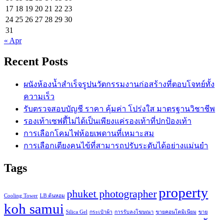
17
18
19
20
21
22
23
24
25
26
27
28
29
30
31
« Apr
Recent Posts
ผนังห้องน้ำสำเร็จรูปนวัตกรรมงานก่อสร้างที่ตอบโจทย์ทั้ง
ความเร็ว
รับตรวจสอบบัญชี ราคา คุ้มค่า โปร่งใส มาตรฐานวิชาชีพ
รองเท้าเซฟตี้ไม่ได้เป็นเพียงแค่รองเท้าที่ปกป้องเท้า
การเลือกโคมไฟห้อยเพดานที่เหมาะสม
การเลือกเตียงคนไข้ที่สามารถปรับระดับได้อย่างแม่นยำ
Tags
property
phuket photographer
Cooling Tower
LB ต้นหอม
koh samui
Silica Gel
กระเป๋าผ้า
การรับลงโฆษณา
ขายคอนโดมิเนียม
ขาย