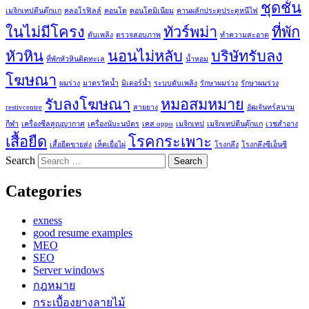
ชุดชั้น
เมจิกเทปตีนตุ๊กแก
คลอโรฟิลล์
คอนโด
คอนโดมิเนียม
คานผลักประตูประตูหนีไฟ
ในไม่มีโครง
ทัวร์พม่า
ที่พัก
ดับเพลิง
ตรวจสอบภาพ
ทำความสะอาด
หัวหิน
นอนไม่หลับ
บริษัทรับลง
ที่พักหัวหินติดทะเล
น้ำหอม
โฆษณา
ผมร่วง
มาตรวัดน้ำ
มิเตอร์น้ำ
ระบบดับเพลิง
รักษาผมร่วง
รักษาผมร่วง
รับลงโฆษณา
หมอสมหมาย
restivcentre
สายยาง
อัฒจันทร์สนาม
กีฬา
เครื่องซีลสูญญากาศ
เครื่องนับะนบัตร
เคส oppo
เมจิกเทป
เมจิกเทปตีนตุ๊กแก
เวชสำอาง
เสื้อยืด
โรคกระเพาะ
เสื้อยืดขายส่ง
เห็ดเยื่อไผ่
โรงกลึง
โรงกลึงซีเอ็นซี
Search
Categories
exness
good resume examples
MEO
SEO
Server windows
กฎหมาย
กระเบื้องยางลายไม้