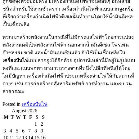
ถูกขัดจังหวะบ่อยครั้ง มีเครื่องกำเนิดไฟฟ้าชนิดอื่นๆ อีกหลาย
ชนิดสำหรับใช้งานชั่วคราว เครื่องกำเนิดไฟฟ้าแบบลากจูงหรือ
ที่เรียกว่าเครื่องกำเนิดไฟฟ้าดีเซลนั้นทำงานโดยใช้น้ำมันดีเซล
เป็นเชื้อเพลิง
พวกเขาสร้างพลังงานในกรณีที่ไม่มีกระแสไฟฟ้าโดยการแปลง
พลังงานเคมีเป็นพลังงานไฟฟ้า นอกจากน้ำมันดีเซล โพรเพน
ก๊าซธรรมชาติ และน้ำมันเบนซินแล้ว ยังใช้เป็นเชื้อเพลิงใน
เครื่องปั่นไฟ
แบบลากจูงได้อีกด้วย อุปกรณ์เหล่านี้มีอยู่ในรูปแบบ
คงที่และแบบพกพา สามารถวางจากที่หนึ่งไปอีกที่หนึ่งได้โดย
ไม่มีปัญหา เครื่องกำเนิดไฟฟ้าประเภทนี้จะจ่ายไฟให้กับสถานที่
ต่างๆ เช่น การก่อสร้างอสังหาริมทรัพย์ การทำงาน และขบวน
สาธารณะ
Posted in
เครื่องปั่นไฟ
August 2026
M
T
W
T
F
S
S
1
2
3
4
5
6
7
8
9
10
11
12
13
14
15
16