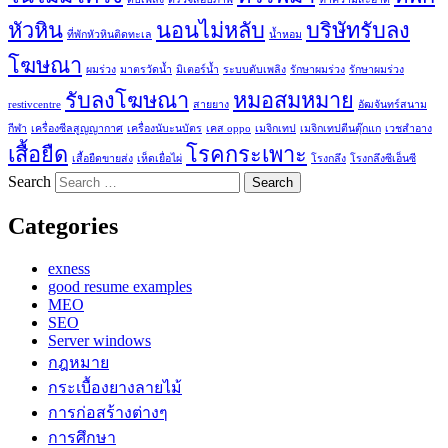
หัวหิน
นอนไม่หลับ
บริษัทรับลง
ที่พักหัวหินติดทะเล
น้ำหอม
โฆษณา
ผมร่วง
มาตรวัดน้ำ
มิเตอร์น้ำ
ระบบดับเพลิง
รักษาผมร่วง
รักษาผมร่วง
รับลงโฆษณา
หมอสมหมาย
restivcentre
สายยาง
อัฒจันทร์สนาม
กีฬา
เครื่องซีลสูญญากาศ
เครื่องนับะนบัตร
เคส oppo
เมจิกเทป
เมจิกเทปตีนตุ๊กแก
เวชสำอาง
เสื้อยืด
โรคกระเพาะ
เสื้อยืดขายส่ง
เห็ดเยื่อไผ่
โรงกลึง
โรงกลึงซีเอ็นซี
Search
Categories
exness
good resume examples
MEO
SEO
Server windows
กฎหมาย
กระเบื้องยางลายไม้
การก่อสร้างต่างๆ
การศึกษา