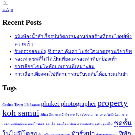
31
« Apr
Recent Posts
ผนังห้องน้ำสำเร็จรูปนวัตกรรมงานก่อสร้างที่ตอบโจทย์ทั้ง
ความเร็ว
รับตรวจสอบบัญชี ราคา คุ้มค่า โปร่งใส มาตรฐานวิชาชีพ
รองเท้าเซฟตี้ไม่ได้เป็นเพียงแค่รองเท้าที่ปกป้องเท้า
การเลือกโคมไฟห้อยเพดานที่เหมาะสม
การเลือกเตียงคนไข้ที่สามารถปรับระดับได้อย่างแม่นยำ
Tags
property
phuket photographer
Cooling Tower
LB ต้นหอม
koh samui
Silica Gel
กระเป๋าผ้า
การรับลงโฆษณา
ขายคอนโดมิเนียม
ขาย
ชุดชั้น
เมจิกเทปตีนตุ๊กแก
คลอโรฟิลล์
คอนโด
คอนโดมิเนียม
คานผลักประตูประตูหนีไฟ
ในไม่มีโครง
ทัวร์พม่า
ที่พัก
ดับเพลิง
ตรวจสอบภาพ
ทำความสะอาด