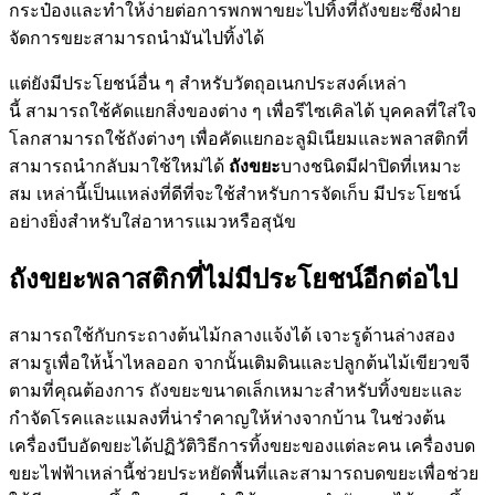
กระป๋องและทำให้ง่ายต่อการพกพาขยะไปทิ้งที่ถังขยะซึ่งฝ่าย
จัดการขยะสามารถนำมันไปทิ้งได้
แต่ยังมีประโยชน์อื่น ๆ สำหรับวัตถุอเนกประสงค์เหล่า
นี้ สามารถใช้คัดแยกสิ่งของต่าง ๆ เพื่อรีไซเคิลได้ บุคคลที่ใส่ใจ
โลกสามารถใช้ถังต่างๆ เพื่อคัดแยกอะลูมิเนียมและพลาสติกที่
สามารถนำกลับมาใช้ใหม่ได้
ถังขยะ
บางชนิดมีฝาปิดที่เหมาะ
สม เหล่านี้เป็นแหล่งที่ดีที่จะใช้สำหรับการจัดเก็บ มีประโยชน์
อย่างยิ่งสำหรับใส่อาหารแมวหรือสุนัข
ถังขยะพลาสติกที่ไม่มีประโยชน์อีกต่อไป
สามารถใช้กับกระถางต้นไม้กลางแจ้งได้ เจาะรูด้านล่างสอง
สามรูเพื่อให้น้ำไหลออก จากนั้นเติมดินและปลูกต้นไม้เขียวขจี
ตามที่คุณต้องการ ถังขยะขนาดเล็กเหมาะสำหรับทิ้งขยะและ
กำจัดโรคและแมลงที่น่ารำคาญให้ห่างจากบ้าน ในช่วงต้น
เครื่องบีบอัดขยะได้ปฏิวัติวิธีการทิ้งขยะของแต่ละคน เครื่องบด
ขยะไฟฟ้าเหล่านี้ช่วยประหยัดพื้นที่และสามารถบดขยะเพื่อช่วย