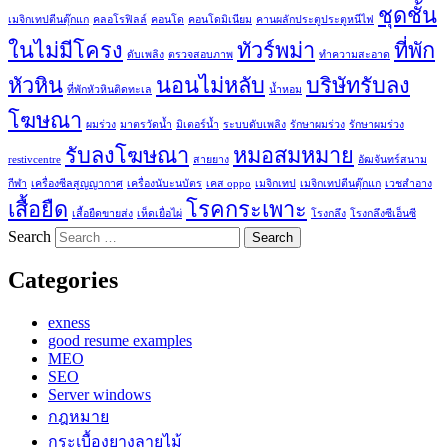
ชุดชั้น
เมจิกเทปตีนตุ๊กแก
คลอโรฟิลล์
คอนโด
คอนโดมิเนียม
คานผลักประตูประตูหนีไฟ
ในไม่มีโครง
ทัวร์พม่า
ที่พัก
ดับเพลิง
ตรวจสอบภาพ
ทำความสะอาด
หัวหิน
นอนไม่หลับ
บริษัทรับลง
ที่พักหัวหินติดทะเล
น้ำหอม
โฆษณา
ผมร่วง
มาตรวัดน้ำ
มิเตอร์น้ำ
ระบบดับเพลิง
รักษาผมร่วง
รักษาผมร่วง
รับลงโฆษณา
หมอสมหมาย
restivcentre
สายยาง
อัฒจันทร์สนาม
กีฬา
เครื่องซีลสูญญากาศ
เครื่องนับะนบัตร
เคส oppo
เมจิกเทป
เมจิกเทปตีนตุ๊กแก
เวชสำอาง
เสื้อยืด
โรคกระเพาะ
เสื้อยืดขายส่ง
เห็ดเยื่อไผ่
โรงกลึง
โรงกลึงซีเอ็นซี
Search
Categories
exness
good resume examples
MEO
SEO
Server windows
กฎหมาย
กระเบื้องยางลายไม้