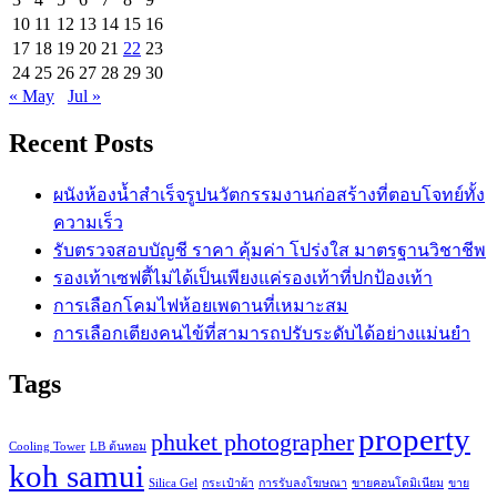
10
11
12
13
14
15
16
17
18
19
20
21
22
23
24
25
26
27
28
29
30
« May
Jul »
Recent Posts
ผนังห้องน้ำสำเร็จรูปนวัตกรรมงานก่อสร้างที่ตอบโจทย์ทั้ง
ความเร็ว
รับตรวจสอบบัญชี ราคา คุ้มค่า โปร่งใส มาตรฐานวิชาชีพ
รองเท้าเซฟตี้ไม่ได้เป็นเพียงแค่รองเท้าที่ปกป้องเท้า
การเลือกโคมไฟห้อยเพดานที่เหมาะสม
การเลือกเตียงคนไข้ที่สามารถปรับระดับได้อย่างแม่นยำ
Tags
property
phuket photographer
Cooling Tower
LB ต้นหอม
koh samui
Silica Gel
กระเป๋าผ้า
การรับลงโฆษณา
ขายคอนโดมิเนียม
ขาย