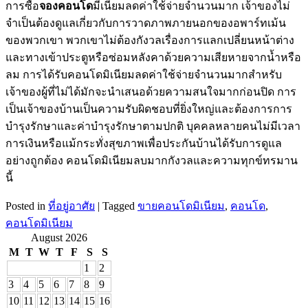
การซื้อ
จองคอนโด
มีเนียมลดค่าใช้จ่ายจำนวนมาก เจ้าของไม่
จำเป็นต้องดูแลเกี่ยวกับการวาดภาพภายนอกของอพาร์ทเม้น
ของพวกเขา พวกเขาไม่ต้องกังวลเรื่องการแลกเปลี่ยนหน้าต่าง
และทางเข้าประตูหรือซ่อมหลังคาด้วยความเสียหายจากน้ำหรือ
ลม การได้รับคอนโดมิเนียมลดค่าใช้จ่ายจำนวนมากสำหรับ
เจ้าของผู้ที่ไม่ได้มักจะนำเสนอด้วยความสนใจมากก่อนปิด การ
เป็นเจ้าของบ้านเป็นความรับผิดชอบที่ยิ่งใหญ่และต้องการการ
บำรุงรักษาและค่าบำรุงรักษาตามปกติ บุคคลหลายคนไม่มีเวลา
การเงินหรือแม้กระทั่งสุขภาพเพื่อประกันบ้านได้รับการดูแล
อย่างถูกต้อง คอนโดมิเนียมลบมากกังวลและความทุกข์ทรมาน
นี้
Posted in
ที่อยู่อาศัย
|
Tagged
ขายคอนโดมิเนียม
,
คอนโด
,
คอนโดมิเนียม
August 2026
M
T
W
T
F
S
S
1
2
3
4
5
6
7
8
9
10
11
12
13
14
15
16