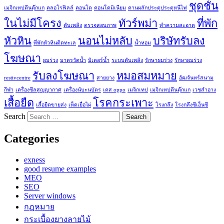
ชุดชั้น
เมจิกเทปตีนตุ๊กแก
คลอโรฟิลล์
คอนโด
คอนโดมิเนียม
คานผลักประตูประตูหนีไฟ
ในไม่มีโครง
ทัวร์พม่า
ที่พัก
ดับเพลิง
ตรวจสอบภาพ
ทำความสะอาด
หัวหิน
นอนไม่หลับ
บริษัทรับลง
ที่พักหัวหินติดทะเล
น้ำหอม
โฆษณา
ผมร่วง
มาตรวัดน้ำ
มิเตอร์น้ำ
ระบบดับเพลิง
รักษาผมร่วง
รักษาผมร่วง
รับลงโฆษณา
หมอสมหมาย
restivcentre
สายยาง
อัฒจันทร์สนาม
กีฬา
เครื่องซีลสูญญากาศ
เครื่องนับะนบัตร
เคส oppo
เมจิกเทป
เมจิกเทปตีนตุ๊กแก
เวชสำอาง
เสื้อยืด
โรคกระเพาะ
เสื้อยืดขายส่ง
เห็ดเยื่อไผ่
โรงกลึง
โรงกลึงซีเอ็นซี
Search
Categories
exness
good resume examples
MEO
SEO
Server windows
กฎหมาย
กระเบื้องยางลายไม้