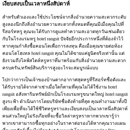
เงียบสงบเป็นเวลาหนึ่งสัปดาห์
สำหรับตัวเองและใช้ประโยชน์จากสิ่งอำนวยความสะดวกระดับ
สูงลองนึกถึงสิ่งอำนวยความสะดวกทั้งหมดที่คุณมีเมื่อคุณไปที่
รีสอร์ทหรู คุณจะได้รับการดูแลทำความสะอาดทุกวันเช่นเดียว
กับในโรงแรมหรู hotel rangsit ปัจจัยอีกประการหนึ่งที่ต้องจำไว้
หากคุณกำลังซื้อคอนโดเพื่อการลงทุน คือเมื่อคุณขายต่อห้อง
คอนโดโฮเทล hotel rangsit คุณไม่ได้ขายแค่ยูนิตจริงเท่านั้น แต่
ยังรวมถึงไลฟ์สไตล์หรูหราที่มาพร้อมกับสิ่งอำนวยความสะดวก
ครบครัน,ทรัพย์สินบริการสูงอะไรจะสมบูรณ์แบบ
ไปกว่าการเป็นเจ้าของบ้านตากอากาศสุดหรูที่รีสอร์ทชื่อดังและ
ได้รับรายได้จากค่าเช่าเมื่อใดก็ตามที่คุณไม่ได้ใช้งาน hotel
rangsit อสังหาริมทรัพย์มักเป็นโรงแรมหรูขนาดใหญ่ hotel rangsit
สูงระฟ้า ดำเนินการโดยบริษัทชื่อดังท้ายที่สุด คุณทำงานมาทั้งปี
เพียงเพื่อที่จะได้ใช้ชีวิตหรูหราและเงียบสงบเป็นเวลาหนึ่งสัปดาห์
คนส่วนใหญ่ไม่รังเกียจที่จะซื้อวิลล่าหรูหราหากพวกเขารู้ว่า
พวกเขาสามารถซื้อทุกอย่างในราคาต่อรองได้หากคุณวางแผน