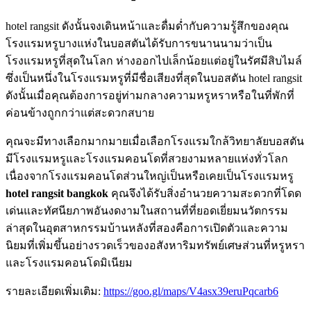
hotel rangsit ดังนั้นจงเดินหน้าและดื่มด่ำกับความรู้สึกของคุณ
โรงแรมหรูบางแห่งในบอสตันได้รับการขนานนามว่าเป็น
โรงแรมหรูที่สุดในโลก ห่างออกไปเล็กน้อยแต่อยู่ในรัศมีสิบไมล์
ซึ่งเป็นหนึ่งในโรงแรมหรูที่มีชื่อเสียงที่สุดในบอสตัน hotel rangsit
ดังนั้นเมื่อคุณต้องการอยู่ท่ามกลางความหรูหราหรือในที่พักที่
ค่อนข้างถูกกว่าแต่สะดวกสบาย
คุณจะมีทางเลือกมากมายเมื่อเลือกโรงแรมใกล้วิทยาลัยบอสตัน
มีโรงแรมหรูและโรงแรมคอนโดที่สวยงามหลายแห่งทั่วโลก
เนื่องจากโรงแรมคอนโดส่วนใหญ่เป็นหรือเคยเป็นโรงแรมหรู
hotel rangsit bangkok
คุณจึงได้รับสิ่งอำนวยความสะดวกที่โดด
เด่นและทัศนียภาพอันงดงามในสถานที่ที่ยอดเยี่ยมนวัตกรรม
ล่าสุดในอุตสาหกรรมบ้านหลังที่สองคือการเปิดตัวและความ
นิยมที่เพิ่มขึ้นอย่างรวดเร็วของอสังหาริมทรัพย์เศษส่วนที่หรูหรา
และโรงแรมคอนโดมิเนียม
รายละเอียดเพิ่มเติม:
https://goo.gl/maps/V4asx39eruPqcarb6