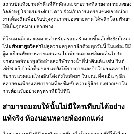
สถานบันเทิงยามค่ำคืนที่คึกคักและชายหาดที่สวยงาม ทะเลของ
วิลล่าหรู โรงแรมระดับ 5 ดาว ร่วมกับการแทรกแซงของหน่วย
งานท้องถิ่นเพื่อปรับปรุงคุณภาพของชายหาด ได้พลิกโฉมพัทยา
ให้เป็นจุดหมายปลายทาง
ที่โรแมนติกและเหมาะสำหรับครอบครัวมากขึ้น อีกทั้งยังมีแนว
โน้ม
พัทยาพูลวิลล่า
ไปสู่ความหรูหราอีกด้วยทุกวันนี้ ในแต่ละปีมี
ผู้มาเยือนพัทยาหลายแสนคน ไม่เพียงแต่จะเพลิดเพลินไปกับ
ชายหาดพัทยาพูลวิลล่าและกีฬาทางน้ำที่น่าตื่นเต้น เช่น วินด์
เซิร์ฟ สกี ดำน้ำตื้น ฯลฯ แต่ยังให้ร่างกายและจิตใจผ่อนคลายไป
กับการนวดแผนไทยอันโด่งดังในพัทยา ในขณะที่คนอื่น ๆ อีก
หลายคนเพียงแค่พยายามที่จะซึมซับความรู้สึกของพวกเขาใน
การต้อนรับอย่างหรูหราที่มีให้ที่นี่
สามารถมอบให้นั้นไม่มีใครเทียบได้อย่าง
แท้จริง ห้องนอนหลายห้องตกแต่ง
อีกช่องทางหนึ่งที่ดึงดูดนักท่องเที่ยวคือร้านอาหารที่มีให้เลือก