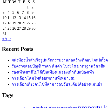
M
T
W
T
F
S
S
1
2
3
4
5
6
7
8
9
10
11
12
13
14
15
16
17
18
19
20
21
22
23
24
25
26
27
28
29
30
31
« Apr
Recent Posts
ผนังห้องน้ำสำเร็จรูปนวัตกรรมงานก่อสร้างที่ตอบโจทย์ทั้ง
รับตรวจสอบบัญชี ราคา คุ้มค่า โปร่งใส มาตรฐานวิชาชีพ
รองเท้าเซฟตี้ไม่ได้เป็นเพียงแค่รองเท้าที่ปกป้องเท้า
การเลือกโคมไฟห้อยเพดานที่เหมาะสม
การเลือกเตียงคนไข้ที่สามารถปรับระดับได้อย่างแม่นยำ
Tags
property 