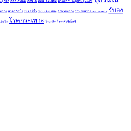
ชุดชั้นใน
นตุ๊กแก
คลอโรฟิลล์
คอนโด
คอนโดมิเนียม
คานผลักประตูประตูหนีไฟ
รับลง
มร่วง
มาตรวัดน้ำ
มิเตอร์น้ำ
ระบบดับเพลิง
รักษาผมร่วง
รักษาผมร่วง restivcentre
โรคกระเพาะ
ยื่อไผ่
โรงกลึง
โรงกลึงซีเอ็นซี