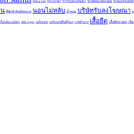
Silica Gel
กระเป๋าผ้า
การรับลงโฆษณา
ขายคอนโดมิเนียม
ขายเมจิกเทปตี
ิน
นอนไม่หลับ
บริษัทรับลงโฆษณา
ที่พักหัวหินติดทะเล
น้ำหอม
ผ
เสื้อยืด
ครื่องนับะนบัตร
เคส oppo
เมจิกเทป
เมจิกเทปตีนตุ๊กแก
เวชสำอาง
เสื้อยืดขายส่ง
เห็ดเ