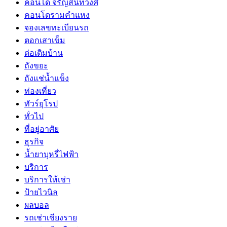
คอนโด จรัญสนิทวงศ์
คอนโดรามคำแหง
จองเลขทะเบียนรถ
ตอกเสาเข็ม
ต่อเติมบ้าน
ถังขยะ
ถังแช่น้ำแข็ง
ท่องเที่ยว
ทัวร์ยุโรป
ทั่วไป
ที่อยู่อาศัย
ธุรกิจ
น้ำยาบุหรี่ไฟฟ้า
บริการ
บริการให้เช่า
ป้ายไวนิล
ผลบอล
รถเช่าเชียงราย