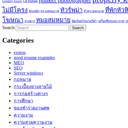
phuket photographer
Cooling Tower
LB ต้นหอม
ไม่มีโครง
ทัวร์พม่า
ที่พักหัวห
ดับเพลิง
ตรวจสอบภาพ
ทำความสะอาด
โฆษณา
หมอสมหมาย
สายยาง
อัฒจันทร์สนามกีฬา
เครื่องซีลสูญญากาศ
เ
Search
Categories
exness
good resume examples
MEO
SEO
Server windows
กฎหมาย
กระเบื้องยางลายไม้
การก่อสร้างต่างๆ
การศึกษา
ของชำร่วยงานศพ
ความงาม
ความสวยความงาม