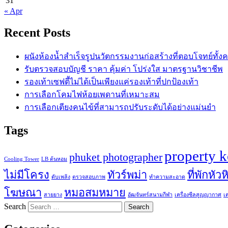
31
« Apr
Recent Posts
ผนังห้องน้ำสำเร็จรูปนวัตกรรมงานก่อสร้างที่ตอบโจทย์ทั้ง
รับตรวจสอบบัญชี ราคา คุ้มค่า โปร่งใส มาตรฐานวิชาชีพ
รองเท้าเซฟตี้ไม่ได้เป็นเพียงแค่รองเท้าที่ปกป้องเท้า
การเลือกโคมไฟห้อยเพดานที่เหมาะสม
การเลือกเตียงคนไข้ที่สามารถปรับระดับได้อย่างแม่นยำ
Tags
property 
phuket photographer
Cooling Tower
LB ต้นหอม
ไม่มีโครง
ทัวร์พม่า
ที่พักหัวห
ดับเพลิง
ตรวจสอบภาพ
ทำความสะอาด
โฆษณา
หมอสมหมาย
สายยาง
อัฒจันทร์สนามกีฬา
เครื่องซีลสูญญากาศ
เ
Search