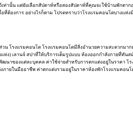
ั้งไว้เท่านั้น แต่ยังเลือกสัปดาห์หรือสองสัปดาห์ที่คุณจะใช้บ้านพักต
ื่อที่ต้องการ อย่างไรก็ตาม โปรดทราบว่าโรงแรมคอนโดบางแห่งม
งบางส่วน โรงแรมคอนโด โรงแรมคอนโดมีสิ่งอำนวยความสะดวกมากม
ง) เลานจ์ สปาที่ให้บริการเต็มรูปแบบ ห้องออกกำลังกายที่ทันสมัย ​
ารพัฒนาของแต่ละบุคคล ค่าใช้จ่ายสำหรับการตกแต่งอยู่ในราคา 
แต่งภายในมืออาชีพ ค่าตกแต่งรวมอยู่ในราคาห้องพักโรงแรมคอนโ