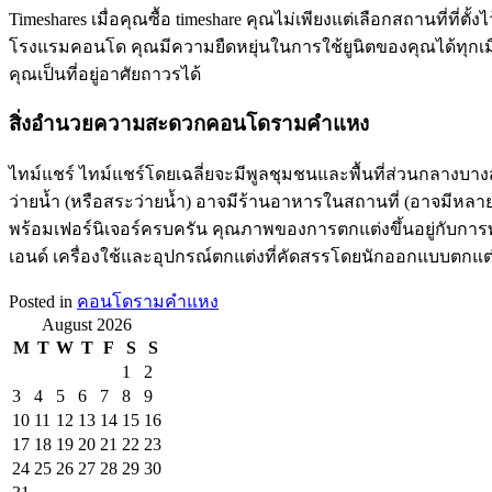
Timeshares เมื่อคุณซื้อ timeshare คุณไม่เพียงแต่เลือกสถานที่ที่ต
โรงแรมคอนโด คุณมีความยืดหยุ่นในการใช้ยูนิตของคุณได้ทุกเม
คุณเป็นที่อยู่อาศัยถาวรได้
สิ่งอำนวยความสะดวกคอนโดรามคำแหง
ไทม์แชร์ ไทม์แชร์โดยเฉลี่ยจะมีพูลชุมชนและพื้นที่ส่วนกลา
ว่ายน้ำ (หรือสระว่ายน้ำ) อาจมีร้านอาหารในสถานที่ (อาจมีหลายแห่
พร้อมเฟอร์นิเจอร์ครบครัน คุณภาพของการตกแต่งขึ้นอยู่กับก
เอนด์ เครื่องใช้และอุปกรณ์ตกแต่งที่คัดสรรโดยนักออกแบบตก
Posted in
คอนโดรามคำแหง
August 2026
M
T
W
T
F
S
S
1
2
3
4
5
6
7
8
9
10
11
12
13
14
15
16
17
18
19
20
21
22
23
24
25
26
27
28
29
30