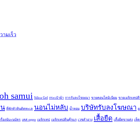
ความเร็ว
koh samui
Silica Gel
กระเป๋าผ้า
การรับลงโฆษณา
ขายคอนโดมิเนียม
ขายเมจิกเทปตี
ิน
นอนไม่หลับ
บริษัทรับลงโฆษณา
ที่พักหัวหินติดทะเล
น้ำหอม
ผ
เสื้อยืด
ครื่องนับะนบัตร
เคส oppo
เมจิกเทป
เมจิกเทปตีนตุ๊กแก
เวชสำอาง
เสื้อยืดขายส่ง
เห็ดเ