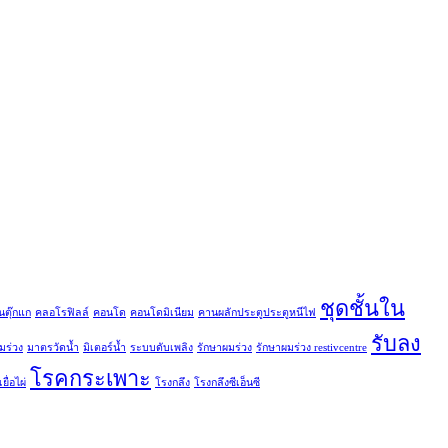
ชุดชั้นใน
นตุ๊กแก
คลอโรฟิลล์
คอนโด
คอนโดมิเนียม
คานผลักประตูประตูหนีไฟ
รับลง
มร่วง
มาตรวัดน้ำ
มิเตอร์น้ำ
ระบบดับเพลิง
รักษาผมร่วง
รักษาผมร่วง restivcentre
โรคกระเพาะ
ยื่อไผ่
โรงกลึง
โรงกลึงซีเอ็นซี