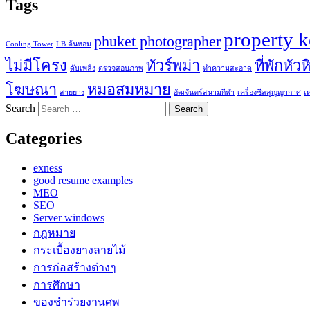
Tags
property 
phuket photographer
Cooling Tower
LB ต้นหอม
ไม่มีโครง
ทัวร์พม่า
ที่พักหัวห
ดับเพลิง
ตรวจสอบภาพ
ทำความสะอาด
โฆษณา
หมอสมหมาย
สายยาง
อัฒจันทร์สนามกีฬา
เครื่องซีลสูญญากาศ
เ
Search
Categories
exness
good resume examples
MEO
SEO
Server windows
กฎหมาย
กระเบื้องยางลายไม้
การก่อสร้างต่างๆ
การศึกษา
ของชำร่วยงานศพ