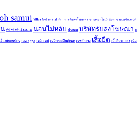
koh samui
Silica Gel
กระเป๋าผ้า
การรับลงโฆษณา
ขายคอนโดมิเนียม
ขายเมจิกเทปตี
ิน
นอนไม่หลับ
บริษัทรับลงโฆษณา
ที่พักหัวหินติดทะเล
น้ำหอม
ผ
เสื้อยืด
ครื่องนับะนบัตร
เคส oppo
เมจิกเทป
เมจิกเทปตีนตุ๊กแก
เวชสำอาง
เสื้อยืดขายส่ง
เห็ดเ