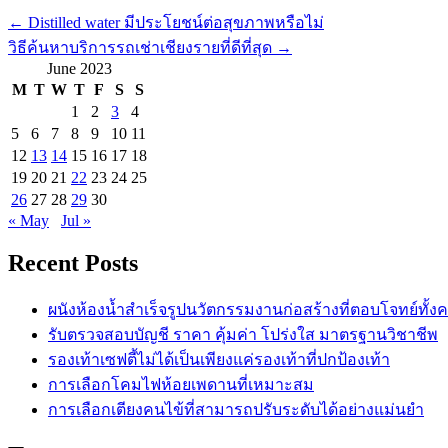
←
Distilled water มีประโยชน์ต่อสุขภาพหรือไม่
วิธีค้นหาบริการรถเช่าเชียงรายที่ดีที่สุด
→
June 2023
M
T
W
T
F
S
S
1
2
3
4
5
6
7
8
9
10
11
12
13
14
15
16
17
18
19
20
21
22
23
24
25
26
27
28
29
30
« May
Jul »
Recent Posts
ผนังห้องน้ำสำเร็จรูปนวัตกรรมงานก่อสร้างที่ตอบโจทย์ทั้ง
รับตรวจสอบบัญชี ราคา คุ้มค่า โปร่งใส มาตรฐานวิชาชีพ
รองเท้าเซฟตี้ไม่ได้เป็นเพียงแค่รองเท้าที่ปกป้องเท้า
การเลือกโคมไฟห้อยเพดานที่เหมาะสม
การเลือกเตียงคนไข้ที่สามารถปรับระดับได้อย่างแม่นยำ