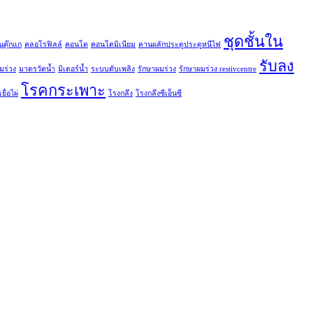
ชุดชั้นใน
นตุ๊กแก
คลอโรฟิลล์
คอนโด
คอนโดมิเนียม
คานผลักประตูประตูหนีไฟ
รับลง
มร่วง
มาตรวัดน้ำ
มิเตอร์น้ำ
ระบบดับเพลิง
รักษาผมร่วง
รักษาผมร่วง restivcentre
โรคกระเพาะ
ยื่อไผ่
โรงกลึง
โรงกลึงซีเอ็นซี